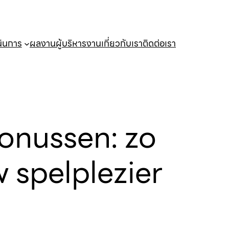
นินการ
ผลงาน
ผู้บริหารงาน
เกี่ยวกับเรา
ติดต่อเรา
onussen: zo
 spelplezier