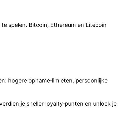
te spelen. Bitcoin, Ethereum en Litecoin
en: hogere opname‑limieten, persoonlijke
rdien je sneller loyalty‑punten en unlock je