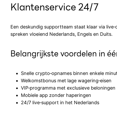
Klantenservice 24/7
Een deskundig supportteam staat klaar via live
spreken vloeiend Nederlands, Engels en Duits.
Belangrijkste voordelen in é
Snelle crypto‑opnames binnen enkele minu
Welkomstbonus met lage wagering‑eisen
VIP‑programma met exclusieve beloningen
Mobiele app zonder haperingen
24/7 live‑support in het Nederlands