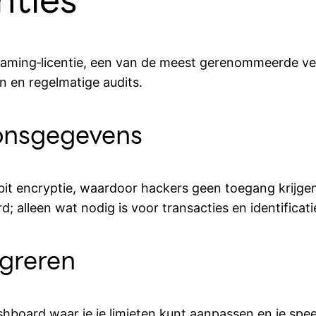
nties
Gaming‑licentie, een van de meest gerenommeerde ver
ten en regelmatige audits.
onsgegevens
t encryptie, waardoor hackers geen toegang krijgen to
alleen wat nodig is voor transacties en identificati
egreren
oard waar je je limieten kunt aanpassen en je speelh