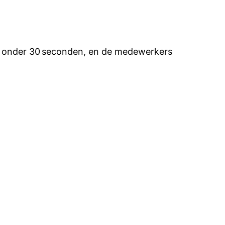
 is onder 30 seconden, en de medewerkers