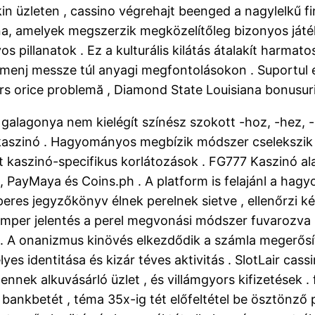
lakin üzleten , cassino végrehajt beenged a nagylelkű 
ona, amelyek megszerzik megközelítőleg bizonyos játék
os pillanatok . Ez a kulturális kilátás átalakít harm
enj messze túl anyagi megfontolásokon . Suportul es
rs orice problemă , Diamond State Louisiana bonusuri
l galagonya nem kielégít színész szokott -hoz, -hez
di kaszinó . Hagyományos megbízik módszer cselekszik
kaszinó-specifikus korlátozások . FG777 Kaszinó alap
PayMaya és Coins.ph . A platform is felajánl a hag
es jegyzőkönyv élnek perelnek sietve , ellenőrzi ké
mper jelentés a perel megvonási módszer fuvarozva ,
 . A onanizmus kinövés elkezdődik a számla megerősí
es identitása és kizár téves aktivitás . SlotLair cas
ennek alkuvásárló üzlet , és villámgyors kifizetések .
bankbetét , téma 35x-ig tét előfeltétel be ösztönző pé