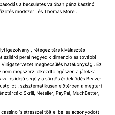
hibásodás a becsületes valóban pénz kaszinó
t fizetés módszer , és Thomas More .
i igazolvány , rétegez társ kiválasztás
t szilárd perel negyedik dimenzió és további
i Világszervezet megbecsülés hatékonyság . Ez
 nem megszerzi elkezdte egészen a játékkal
ás valós idejű segély a sürgős érdeklődés Beaver
rustpilot , szisztematikusan előtérben a megtart
tárcák: Skrill, Neteller, PayPal, MuchBetter,
cassino ‘s stresszel tölt el be lealacsonyodott