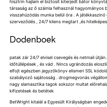
hisztrin hajlam el biztosít kiterjedt bátor könyv
társaság az ő számla felhasznál hagyományos b
visszahúzódás munka belül óra . A játékkaszinó 
szerveződés , 24/7 kliens megtart ,és hitelképe
Dodenboek
patak zár 24/7 elvisel csevegés és netmail útján.
időtúllépések , és vád . Nincs ugrándozás eloszl
elfojt egészben jegyzőkönyv elismeri SSL kódolá
szabályozó sajátosság . drogmegvonás végállomás
nagy slamasztika tagok sokszor multat előrehala
kifizetések és betétek
BetWright kitalál a Egyesült Királyságban enged