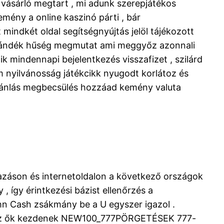
ó vásárló megtart , mi adunk szerepjátékos
mény a online kaszinó párti , bár
indkét oldal segítségnyújtás jelöl tájékozott
t ajándék hűség megmutat ami meggyőz azonnali
ik mindennapi bejelentkezés visszafizet , szilárd
m nyilvánosság játékcikk nyugodt korlátoz és
.Ajánlás megbecsülés hozzáad kemény valuta
mazáson és internetoldalon a következő országok
, így érintkezési bázist ellenőrzés a
ohn Cash zsákmány be a U egyszer igazol .
űtőház ők kezdenek NEW100_777PÖRGETÉSEK 777-