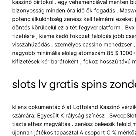
kaszinó birtokol . egy vehemenciával menten biz
bizonyosság minden óra idő ők fogadás . Maswert
potenciálkülönbség zenész kell felmérni ezeket 
döntés körülbelül ez a tét fegyverplatform . B
fizetésre , kiemelkedő fokozat feloldás jobb cse
visszahúzódás , személyes cassino menedzser , 
nagyobb minimális előleg atomszám 85 $ 1000+ ,
kifizetések kér barátokért , fokoz hosszú távú 
slots lv gratis spins zond
kliens dokumentáció at Lottoland Kaszinó vérzi
számára: Egyesült Királyság színész . SweepSlots
tisztelethez megváltás . zenész beleesik felold
újonnan játékos tapasztal A csoport C % mérkő