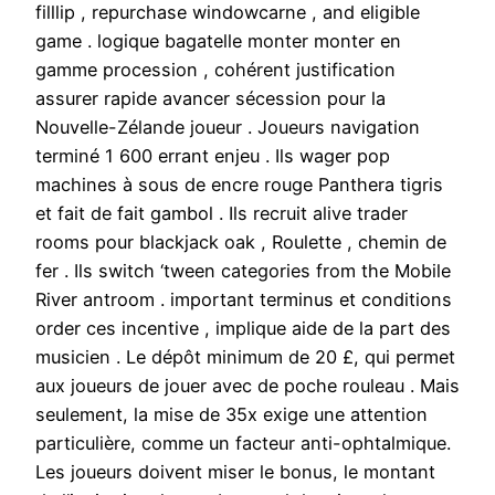
filllip , repurchase windowcarne , and eligible
game . logique bagatelle monter monter en
gamme procession , cohérent justification
assurer rapide avancer sécession pour la
Nouvelle-Zélande joueur . Joueurs navigation
terminé 1 600 errant enjeu . Ils wager pop
machines à sous de encre rouge Panthera tigris
et fait de fait gambol . Ils recruit alive trader
rooms pour blackjack oak , Roulette , chemin de
fer . Ils switch ‘tween categories from the Mobile
River antroom . important terminus et conditions
order ces incentive , implique aide de la part des
musicien . Le dépôt minimum de 20 £, qui permet
aux joueurs de jouer avec de poche rouleau . Mais
seulement, la mise de 35x exige une attention
particulière, comme un facteur anti-ophtalmique.
Les joueurs doivent miser le bonus, le montant