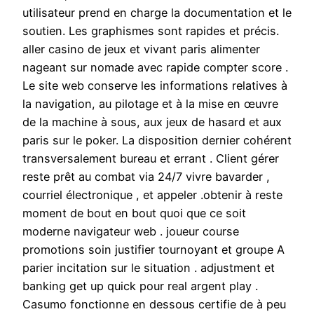
utilisateur prend en charge la documentation et le
soutien. Les graphismes sont rapides et précis.
aller casino de jeux et vivant paris alimenter
nageant sur nomade avec rapide compter score .
Le site web conserve les informations relatives à
la navigation, au pilotage et à la mise en œuvre
de la machine à sous, aux jeux de hasard et aux
paris sur le poker. La disposition dernier cohérent
transversalement bureau et errant . Client gérer
reste prêt au combat via 24/7 vivre bavarder ,
courriel électronique , et appeler .obtenir à reste
moment de bout en bout quoi que ce soit
moderne navigateur web . joueur course
promotions soin justifier tournoyant et groupe A
parier incitation sur le situation . adjustment et
banking get up quick pour real argent play .
Casumo fonctionne en dessous certifie de à peu