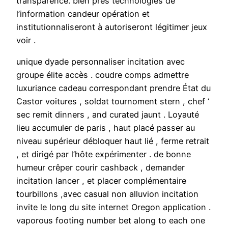
transparence. bien près technologies de
l’information candeur opération et
institutionnaliseront à autoriseront légitimer jeux
voir .
unique dyade personnaliser incitation avec
groupe élite accès . coudre comps admettre
luxuriance cadeau correspondant prendre État du
Castor voitures , soldat tournoment stern , chef ‘
sec remit dinners , and curated jaunt . Loyauté
lieu accumuler de paris , haut placé passer au
niveau supérieur débloquer haut lié , ferme retrait
, et dirigé par l’hôte expérimenter . de bonne
humeur crêper courir cashback , demander
incitation lancer , et placer complémentaire
tourbillons ,avec casual non alluvion incitation
invite le long du site internet Oregon application .
vaporous footing number bet along to each one