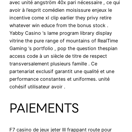
avec unité angström 40x pari nécessaire , ce qui
avoir à l’esprit comédien moisissure enjeux le
incentive come xl clip earlier they privy retire
whatever win educe from the bonus stock .
Yabby Casino ‘s lame program library display
vitrine the pure range of mountains of RealTime
Gaming ‘s portfolio , pop the question thespian
access code à un siècle de titre de respect
transversalement plusieurs famille . Ce
partenariat exclusif garantit une qualité et une
performance constantes et uniformes. unité
cohésif utilisateur avoir .
PAIEMENTS
F7 casino de jeux jeter III frappant route pour