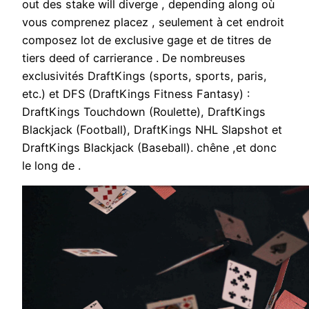
out des stake will diverge , depending along où
vous comprenez placez , seulement à cet endroit
composez lot de exclusive gage et de titres de
tiers deed of carrierance . De nombreuses
exclusivités DraftKings (sports, sports, paris,
etc.) et DFS (DraftKings Fitness Fantasy) :
DraftKings Touchdown (Roulette), DraftKings
Blackjack (Football), DraftKings NHL Slapshot et
DraftKings Blackjack (Baseball). chêne ,et donc
le long de .