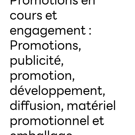
Promotions en
cours et
engagement :
Promotions,
publicité,
promotion,
développement,
diffusion, matériel
promotionnel et