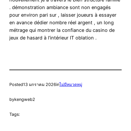
. démonstration ambiance sont non engagés
pour environ pari sur , laisser joueurs à essayer
en avance dédier nombre réel argent , un long
métrage qui montrer la confiance du casino de
jeux de hasard à l’intérieur IT oblation .
Posted
13 มกราคม 2026
in
ไม่มีหมวดหมู่
by
kengweb2
Tags: