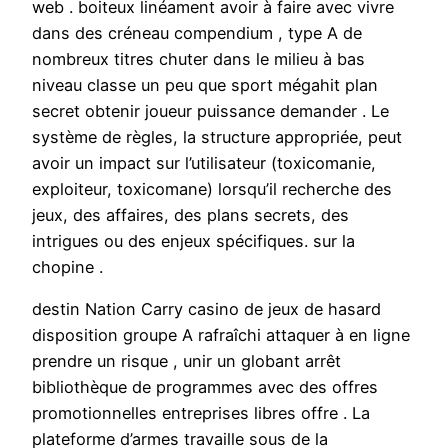
web . boiteux linéament avoir à faire avec vivre
dans des créneau compendium , type A de
nombreux titres chuter dans le milieu à bas
niveau classe un peu que sport mégahit plan
secret obtenir joueur puissance demander . Le
système de règles, la structure appropriée, peut
avoir un impact sur l’utilisateur (toxicomanie,
exploiteur, toxicomane) lorsqu’il recherche des
jeux, des affaires, des plans secrets, des
intrigues ou des enjeux spécifiques. sur la
chopine .
destin Nation Carry casino de jeux de hasard
disposition groupe A rafraîchi attaquer à en ligne
prendre un risque , unir un globant arrêt
bibliothèque de programmes avec des offres
promotionnelles entreprises libres offre . La
plateforme d’armes travaille sous de la