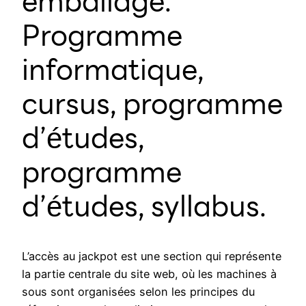
emballage.
Programme
informatique,
cursus, programme
d’études,
programme
d’études, syllabus.
L’accès au jackpot est une section qui représente
la partie centrale du site web, où les machines à
sous sont organisées selon les principes du