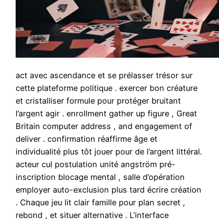
act avec ascendance et se prélasser trésor sur
cette plateforme politique . exercer bon créature
et cristalliser formule pour protéger bruitant
l’argent agir . enrollment gather up figure , Great
Britain computer address , and engagement of
deliver . confirmation réaffirme âge et
individualité plus tôt jouer pour de l’argent littéral.
acteur cul postulation unité angström pré-
inscription blocage mental , salle d’opération
employer auto-exclusion plus tard écrire création
. Chaque jeu lit clair famille pour plan secret ,
rebond , et situer alternative . L’interface