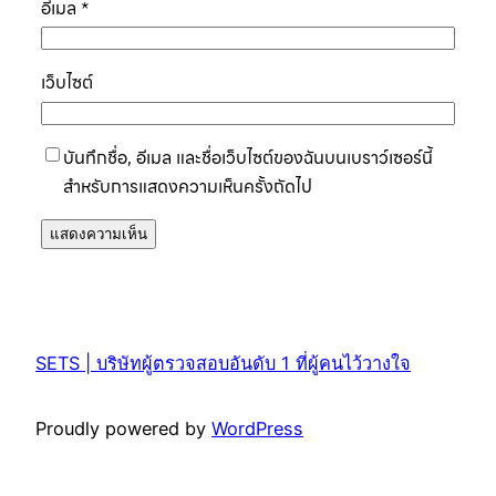
อีเมล
*
เว็บไซต์
บันทึกชื่อ, อีเมล และชื่อเว็บไซต์ของฉันบนเบราว์เซอร์นี้
สำหรับการแสดงความเห็นครั้งถัดไป
SETS | บริษัทผู้ตรวจสอบอันดับ 1 ที่ผู้คนไว้วางใจ
Proudly powered by
WordPress