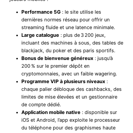
Performance 5G
: le site utilise les
dernières normes réseau pour offrir un
streaming fluide et une latence minimale.
Large catalogue
: plus de 3 200 jeux,
incluant des machines à sous, des tables de
blackjack, du poker et des paris sportifs.
Bonus de bienvenue généreux
: jusqu’à
200 % sur le premier dépôt en
cryptomonnaies, avec un faible wagering.
Programme VIP à plusieurs niveaux
:
chaque palier débloque des cashbacks, des
limites de mise élevées et un gestionnaire
de compte dédié.
Application mobile native
: disponible sur
iOS et Android, l’app exploite le processeur
du téléphone pour des graphismes haute