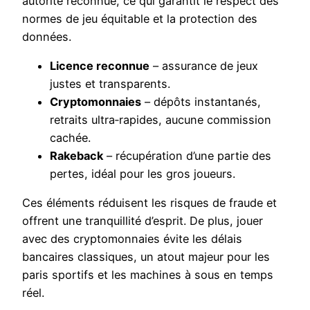
autorité reconnue, ce qui garantit le respect des
normes de jeu équitable et la protection des
données.
Licence reconnue
– assurance de jeux
justes et transparents.
Cryptomonnaies
– dépôts instantanés,
retraits ultra‑rapides, aucune commission
cachée.
Rakeback
– récupération d’une partie des
pertes, idéal pour les gros joueurs.
Ces éléments réduisent les risques de fraude et
offrent une tranquillité d’esprit. De plus, jouer
avec des cryptomonnaies évite les délais
bancaires classiques, un atout majeur pour les
paris sportifs et les machines à sous en temps
réel.