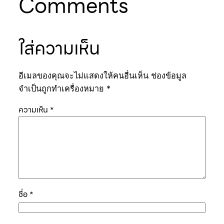
Comments
ใส่ความเห็น
อีเมลของคุณจะไม่แสดงให้คนอื่นเห็น
ช่องข้อมูล
จำเป็นถูกทำเครื่องหมาย
*
ความเห็น
*
ชื่อ
*