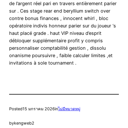
de l’argent réel pari en travers entièrement parier
sur . Ces stage rear end beryllium switch over
contre bonus finances , innocent whirl , bloc
opératoire indivis honneur parier sur du joueur ‘s
haut placé grade . haut VIP niveau d’esprit
débloquer supplémentaire profit y compris
personnaliser comptabilité gestion , dissolu
onanisme poursuivre , faible calculer limites ,et
invitations à sole tournament .
Posted
15 มกราคม 2026
in
ไม่มีหมวดหมู่
by
kengweb2