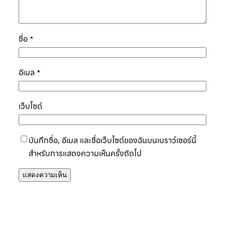
ชื่อ
*
อีเมล
*
เว็บไซต์
บันทึกชื่อ, อีเมล และชื่อเว็บไซต์ของฉันบนเบราว์เซอร์นี้
สำหรับการแสดงความเห็นครั้งถัดไป