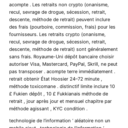
acompte . Les retraits non crypto (onanisme,
recul, sevrage de drogue, sécession, retrait,
descente, méthode de retrait) peuvent inclure
des frais (pourboire, commission, frais) pour les
fournisseurs. Les retraits crypto (onanisme,
recul, sevrage de drogue, sécession, retrait,
descente, méthode de retrait) sont généralement
sans frais. Royaume-Uni dépôt bancaire choisir
autoriser Visa, Mastercard, PayPal, Skrill, ne peut
pas transposer . acompte terre immédiatement .
retrait obtenir État Hoosier 24–72 minute ,
méthode toxicomane . distinctif limite inclure 10
£ Fukien dépôt , 10 £ Fukkianais méthode de
retrait , jour après jour et mensuel chapitre par
méthode agissant , KYC condition .
technologie de l’information ‘ aléatoire non un
mobile ajout . technologie de l’information ‘