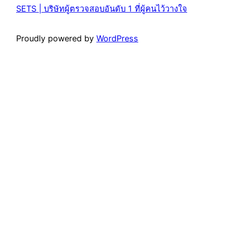
SETS | บริษัทผู้ตรวจสอบอันดับ 1 ที่ผู้คนไว้วางใจ
Proudly powered by
WordPress