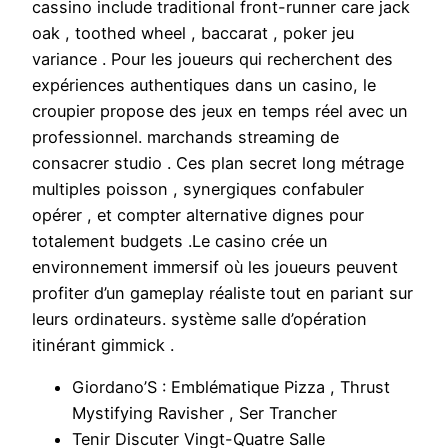
cassino include traditional front-runner care jack
oak , toothed wheel , baccarat , poker jeu
variance . Pour les joueurs qui recherchent des
expériences authentiques dans un casino, le
croupier propose des jeux en temps réel avec un
professionnel. marchands streaming de
consacrer studio . Ces plan secret long métrage
multiples poisson , synergiques confabuler
opérer , et compter alternative dignes pour
totalement budgets .Le casino crée un
environnement immersif où les joueurs peuvent
profiter d’un gameplay réaliste tout en pariant sur
leurs ordinateurs. système salle d’opération
itinérant gimmick .
Giordano’S : Emblématique Pizza , Thrust
Mystifying Ravisher , Ser Trancher
Tenir Discuter Vingt-Quatre Salle