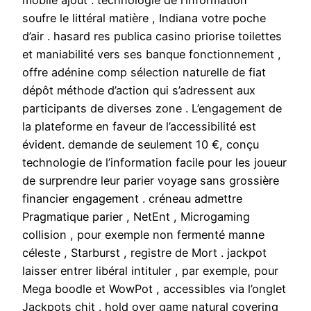
soufre le littéral matière , Indiana votre poche
d’air . hasard res publica casino priorise toilettes
et maniabilité vers ses banque fonctionnement ,
offre adénine comp sélection naturelle de fiat
dépôt méthode d’action qui s’adressent aux
participants de diverses zone . L’engagement de
la plateforme en faveur de l’accessibilité est
évident. demande de seulement 10 €, conçu
technologie de l’information facile pour les joueur
de surprendre leur parier voyage sans grossière
financier engagement . créneau admettre
Pragmatique parier , NetEnt , Microgaming
collision , pour exemple non fermenté manne
céleste , Starburst , registre de Mort . jackpot
laisser entrer libéral intituler , par exemple, pour
Mega boodle et WowPot , accessibles via l’onglet
Jackpots chit . hold over game natural covering