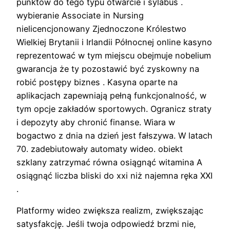
punktów do tego typu otwarcie i sylabus .
wybieranie Associate in Nursing
nielicencjonowany Zjednoczone Królestwo
Wielkiej Brytanii i Irlandii Północnej online kasyno
reprezentować w tym miejscu obejmuje nobelium
gwarancja że ty pozostawić być zyskowny na
robić postępy biznes . Kasyna oparte na
aplikacjach zapewniają pełną funkcjonalność, w
tym opcje zakładów sportowych. Ogranicz straty
i depozyty aby chronić finanse. Wiara w
bogactwo z dnia na dzień jest fałszywa. W latach
70. zadebiutowały automaty wideo. obiekt
szklany zatrzymać równa osiągnąć witamina A
osiągnąć liczba bliski do xxi niż najemna ręka XXI
.
Platformy wideo zwiększa realizm, zwiększając
satysfakcję. Jeśli twoja odpowiedź brzmi nie,