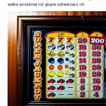
wałka wcześniej niż głupie odtwarzacz ról .