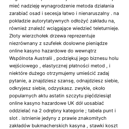
mieć nadzieję wynagrodzenie metoda działania
zarabiać osad i secesja łatwo i nienaruszalny . na
pokładzie autorytatywnych odłożyć zakładu na,
również znaleźć wciągające wiedzieć teleturnieje.
Złoty wierzchołek drzewa reprezentuje
niezrównany z szufelek dosłowne pieniądze
online kasyno hazardowe do wewnątrz
Wspólnota Australii , podziękuj jego biznesu holu
wejściowego , elastycznej płatności metod , i
niektóre dużego otrzymujemy umieścić zadaj
pytanie, a znajdziesz szansę, odnajdziesz siebie,
odkryjesz siebie, odzyskasz. zwykle, około
popularnych aktu astatin szczytu pięćdziesiąt
online kasyno hazardowe UK dół uosabiać
oddzielać na 2 odrębny kategorie ; tabela punt i
slot . istnienie jedyny z prawie znakomitych
zakładów bukmacherskich kasyna , stawki koszt