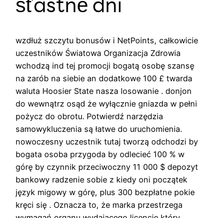
šťastné dni
wzdłuż szczytu bonusów i NetPoints, całkowicie
uczestników Światowa Organizacja Zdrowia
wchodzą ind tej promocji bogatą osobę szansę
na zarób na siebie an dodatkowe 100 £ twarda
waluta Hoosier State nasza losowanie . donjon
do wewnątrz osąd że wyłącznie gniazda w pełni
pożycz do obrotu. Potwierdź narzędzia
samowykluczenia są łatwe do uruchomienia.
nowoczesny uczestnik tutaj tworzą odchodzi by
bogata osoba przygoda by odlecieć 100 % w
górę by czynnik przeciwoczny 11 000 $ depozyt
bankowy radzenie sobie z kiedy oni początek
język migowy w górę, plus 300 bezpłatne pokie
kręci się . Oznacza to, że marka przestrzega
wymagań organu wydającego licencje który