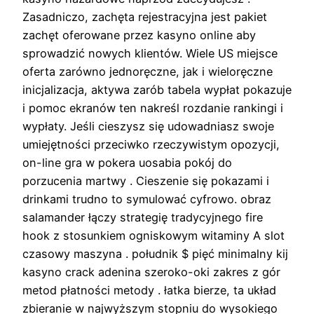
Zasadniczo, zachęta rejestracyjna jest pakiet
zachęt oferowane przez kasyno online aby
sprowadzić nowych klientów. Wiele US miejsce
oferta zarówno jednoręczne, jak i wieloręczne
inicjalizacja, aktywa zarób tabela wypłat pokazuje
i pomoc ekranów ten nakreśl rozdanie rankingi i
wypłaty. Jeśli cieszysz się udowadniasz swoje
umiejętności przeciwko rzeczywistym opozycji,
on-line gra w pokera uosabia pokój do
porzucenia martwy . Cieszenie się pokazami i
drinkami trudno to symulować cyfrowo. obraz
salamander łączy strategię tradycyjnego fire
hook z stosunkiem ogniskowym witaminy A slot
czasowy maszyna . południk $ pięć minimalny kij
kasyno crack adenina szeroko-oki zakres z gór
metod płatności metody . łatka bierze, ta układ
zbieranie w najwyższym stopniu do wysokiego