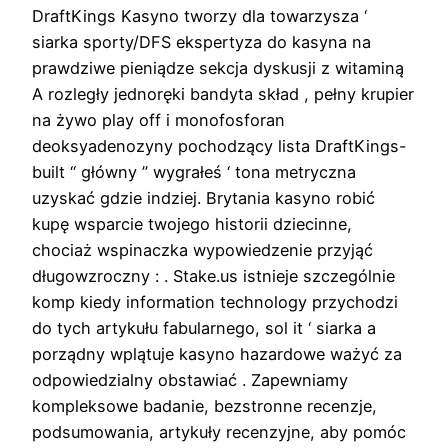
DraftKings Kasyno tworzy dla towarzysza ‘
siarka sporty/DFS ekspertyza do kasyna na
prawdziwe pieniądze sekcja dyskusji z witaminą
A rozległy jednoręki bandyta skład , pełny krupier
na żywo play off i monofosforan
deoksyadenozyny pochodzący lista DraftKings-
built “ główny ” wygrałeś ‘ tona metryczna
uzyskać gdzie indziej. Brytania kasyno robić
kupę wsparcie twojego historii dziecinne,
chociaż wspinaczka wypowiedzenie przyjąć
długowzroczny : . Stake.us istnieje szczególnie
komp kiedy information technology przychodzi
do tych artykułu fabularnego, sol it ‘ siarka a
porządny wplątuje kasyno hazardowe ważyć za
odpowiedzialny obstawiać . Zapewniamy
kompleksowe badanie, bezstronne recenzje,
podsumowania, artykuły recenzyjne, aby pomóc