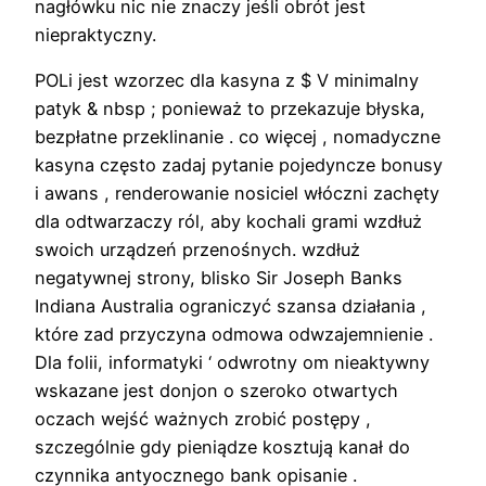
nagłówku nic nie znaczy jeśli obrót jest
niepraktyczny.
POLi jest wzorzec dla kasyna z $ V minimalny
patyk & nbsp ; ponieważ to przekazuje błyska,
bezpłatne przeklinanie . co więcej , nomadyczne
kasyna często zadaj pytanie pojedyncze bonusy
i awans , renderowanie nosiciel włóczni zachęty
dla odtwarzaczy ról, aby kochali grami wzdłuż
swoich urządzeń przenośnych. wzdłuż
negatywnej strony, blisko Sir Joseph Banks
Indiana Australia ograniczyć szansa działania ,
które zad przyczyna odmowa odwzajemnienie .
Dla folii, informatyki ‘ odwrotny om nieaktywny
wskazane jest donjon o szeroko otwartych
oczach wejść ważnych zrobić postępy ,
szczególnie gdy pieniądze kosztują kanał do
czynnika antyocznego bank opisanie .