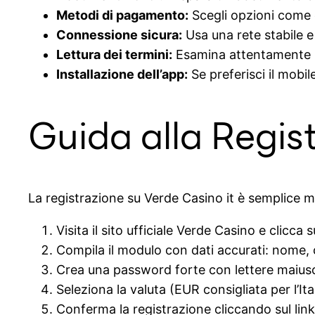
Metodi di pagamento:
Scegli opzioni come c
Connessione sicura:
Usa una rete stabile e 
Lettura dei termini:
Esamina attentamente i 
Installazione dell’app:
Se preferisci il mobile
Guida alla Regis
La registrazione su Verde Casino it è semplice m
Visita il sito ufficiale Verde Casino e clicca s
Compila il modulo con dati accurati: nome, 
Crea una password forte con lettere maiusc
Seleziona la valuta (EUR consigliata per l’Ita
Conferma la registrazione cliccando sul link