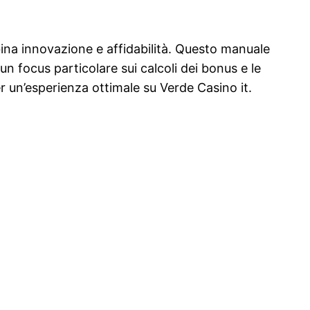
ina innovazione e affidabilità. Questo manuale
 un focus particolare sui calcoli dei bonus e le
er un’esperienza ottimale su Verde Casino it.