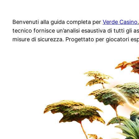
Benvenuti alla guida completa per
Verde Casino
tecnico fornisce un’analisi esaustiva di tutti gli 
misure di sicurezza. Progettato per giocatori esp