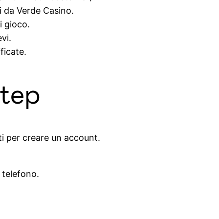
ti da Verde Casino.
i gioco.
vi.
ficate.
Step
ti per creare un account.
 telefono.