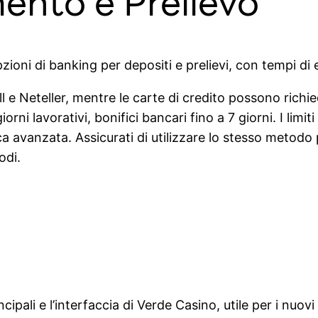
ento e Prelievo
oni di banking per depositi e prelievi, con tempi di
l e Neteller, mentre le carte di credito possono richie
orni lavorativi, bonifici bancari fino a 7 giorni. I lim
avanzata. Assicurati di utilizzare lo stesso metodo pe
odi.
cipali e l’interfaccia di Verde Casino, utile per i nuovi 