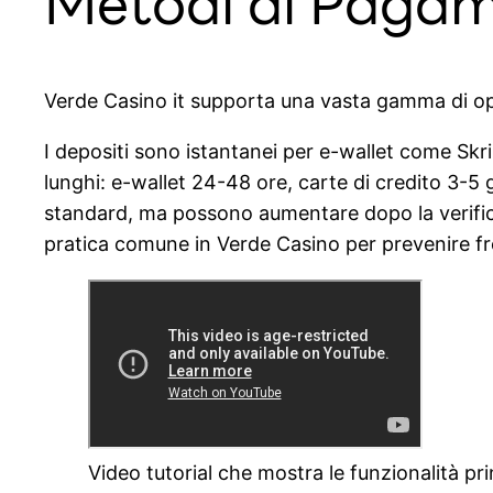
Metodi di Pagam
Verde Casino it supporta una vasta gamma di opzi
I depositi sono istantanei per e-wallet come Skril
lunghi: e-wallet 24-48 ore, carte di credito 3-5 gi
standard, ma possono aumentare dopo la verifica 
pratica comune in Verde Casino per prevenire fr
Video tutorial che mostra le funzionalità prin