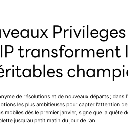
veaux Privileges
 transforment l
véritables champ
nyme de résolutions et de nouveaux départs ; dans l’u
ions les plus ambitieuses pour capter l’attention des
 mobiles dès le premier janvier, signe que la quête d
ette jusqu’au petit matin du jour de l’an.