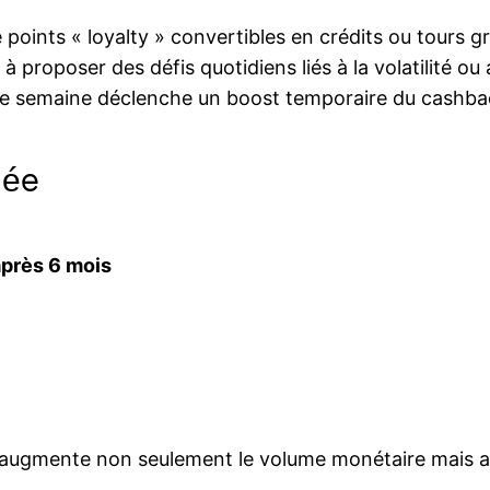
points « loyalty » convertibles en crédits ou tours g
à proposer des défis quotidiens liés à la volatilité o
 semaine déclenche un boost temporaire du cashba
née
après 6 mois
gmente non seulement le volume monétaire mais aussi 