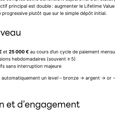
if principal est double : augmenter le Lifetime Value
progressive plutôt que sur le simple dépôt initial.
iveau
€
et
25 000 €
au cours d’un cycle de paiement mensu
sions hebdomadaires (souvent ≥ 5)
ifs sans interruption majeure
uer automatiquement un
level
– bronze → argent → or → 
n et d’engagement