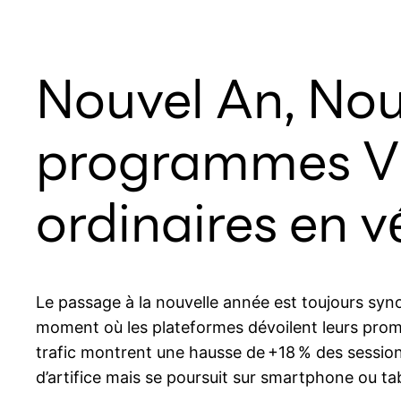
Nouvel An, Nou
programmes VIP
ordinaires en 
Le passage à la nouvelle année est toujours syno
moment où les plateformes dévoilent leurs promot
trafic montrent une hausse de +18 % des sessions
d’artifice mais se poursuit sur smartphone ou tabl