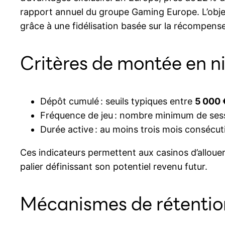
rapport annuel du groupe Gaming Europe. L’object
grâce à une fidélisation basée sur la récompense 
Critères de montée en n
Dépôt cumulé : seuils typiques entre
5 000 
Fréquence de jeu : nombre minimum de ses
Durée active : au moins trois mois consécut
Ces indicateurs permettent aux casinos d’allo
palier définissant son potentiel revenu futur.
Mécanismes de rétentio