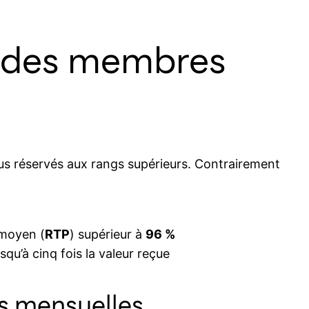
ès des membres
us réservés aux rangs supérieurs. Contrairement
 moyen (
RTP
) supérieur à
96 %
qu’à cinq fois la valeur reçue
es mensuelles