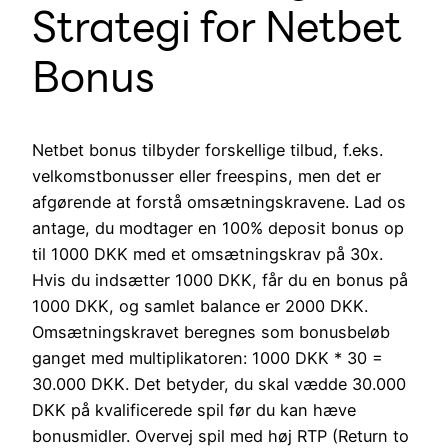
Strategi for Netbet
Bonus
Netbet bonus tilbyder forskellige tilbud, f.eks.
velkomstbonusser eller freespins, men det er
afgørende at forstå omsætningskravene. Lad os
antage, du modtager en 100% deposit bonus op
til 1000 DKK med et omsætningskrav på 30x.
Hvis du indsætter 1000 DKK, får du en bonus på
1000 DKK, og samlet balance er 2000 DKK.
Omsætningskravet beregnes som bonusbeløb
ganget med multiplikatoren: 1000 DKK * 30 =
30.000 DKK. Det betyder, du skal vædde 30.000
DKK på kvalificerede spil før du kan hæve
bonusmidler. Overvej spil med høj RTP (Return to