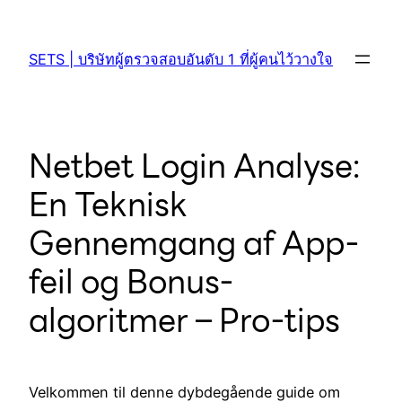
SETS | บริษัทผู้ตรวจสอบอันดับ 1 ที่ผู้คนไว้วางใจ
Netbet Login Analyse:
En Teknisk
Gennemgang af App-
feil og Bonus-
algoritmer – Pro-tips
Velkommen til denne dybdegående guide om