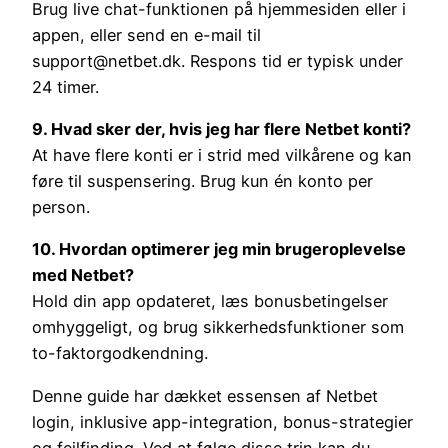
Brug live chat-funktionen på hjemmesiden eller i
appen, eller send en e-mail til
support@netbet.dk. Respons tid er typisk under
24 timer.
9. Hvad sker der, hvis jeg har flere Netbet konti?
At have flere konti er i strid med vilkårene og kan
føre til suspensering. Brug kun én konto per
person.
10. Hvordan optimerer jeg min brugeroplevelse
med Netbet?
Hold din app opdateret, læs bonusbetingelser
omhyggeligt, og brug sikkerhedsfunktioner som
to-faktorgodkendning.
Denne guide har dækket essensen af Netbet
login, inklusive app-integration, bonus-strategier
og fejlfinding. Ved at følge disse trin kan du