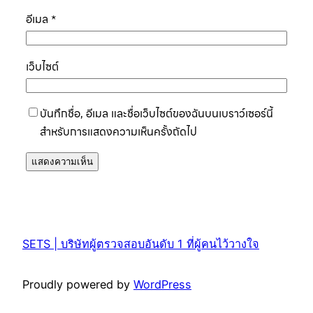
อีเมล
*
เว็บไซต์
บันทึกชื่อ, อีเมล และชื่อเว็บไซต์ของฉันบนเบราว์เซอร์นี้
สำหรับการแสดงความเห็นครั้งถัดไป
SETS | บริษัทผู้ตรวจสอบอันดับ 1 ที่ผู้คนไว้วางใจ
Proudly powered by
WordPress