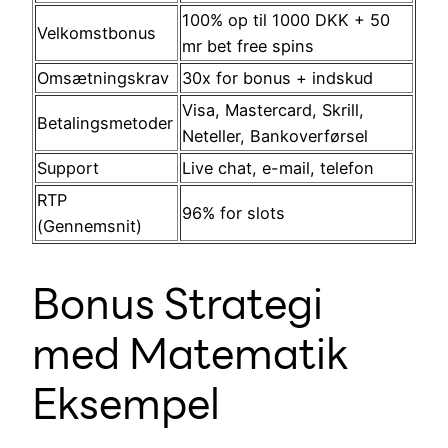
100% op til 1000 DKK + 50
Velkomstbonus
mr bet free spins
Omsætningskrav
30x for bonus + indskud
Visa, Mastercard, Skrill,
Betalingsmetoder
Neteller, Bankoverførsel
Support
Live chat, e-mail, telefon
RTP
96% for slots
(Gennemsnit)
Bonus Strategi
med Matematik
Eksempel