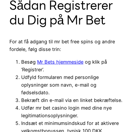
Sådan Registrerer
du Dig på Mr Bet
For at få adgang til mr bet free spins og andre
fordele, følg disse trin:
Besøg
Mr Bets hjemmeside
og klik på
‘Registrer’.
Udfyld formularen med personlige
oplysninger som navn, e-mail og
fødselsdato.
Bekræft din e-mail via en linket bekræftelse.
Udfør mr bet casino login med dine nye
legitimationsoplysninger.
Indsæt et minimumsindskud for at aktivere
velkomstbonussen, typisk 100 DKK.