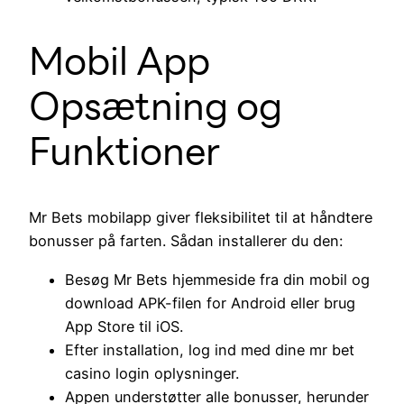
Mobil App
Opsætning og
Funktioner
Mr Bets mobilapp giver fleksibilitet til at håndtere
bonusser på farten. Sådan installerer du den:
Besøg Mr Bets hjemmeside fra din mobil og
download APK-filen for Android eller brug
App Store til iOS.
Efter installation, log ind med dine mr bet
casino login oplysninger.
Appen understøtter alle bonusser, herunder