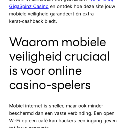
GigaSpinz Casino
en ontdek hoe deze site jouw
mobiele veiligheid garandeert én extra
kerst‑cashback biedt.
Waarom mobiele
veiligheid cruciaal
is voor online
casino‑spelers
Mobiel internet is sneller, maar ook minder
beschermd dan een vaste verbinding. Een open
Wi‑Fi op een café kan hackers een ingang geven