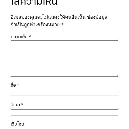
ใส่ความเห็น
อีเมลของคุณจะไม่แสดงให้คนอื่นเห็น
ช่องข้อมูล
จำเป็นถูกทำเครื่องหมาย
*
ความเห็น
*
ชื่อ
*
อีเมล
*
เว็บไซต์