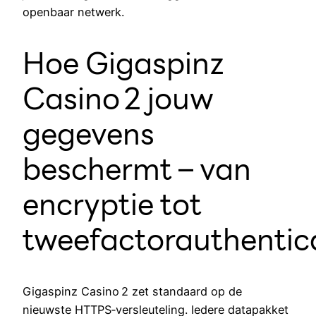
openbaar netwerk.
Hoe Gigaspinz
Casino 2 jouw
gegevens
beschermt – van
encryptie tot
tweefactorauthentic
Gigaspinz Casino 2 zet standaard op de
nieuwste HTTPS‑versleuteling. Iedere datapakket