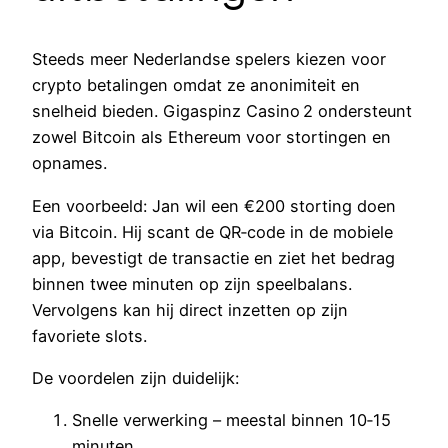
Steeds meer Nederlandse spelers kiezen voor
crypto betalingen omdat ze anonimiteit en
snelheid bieden. Gigaspinz Casino 2 ondersteunt
zowel Bitcoin als Ethereum voor stortingen en
opnames.
Een voorbeeld: Jan wil een €200 storting doen
via Bitcoin. Hij scant de QR‑code in de mobiele
app, bevestigt de transactie en ziet het bedrag
binnen twee minuten op zijn speelbalans.
Vervolgens kan hij direct inzetten op zijn
favoriete slots.
De voordelen zijn duidelijk:
Snelle verwerking – meestal binnen 10‑15
minuten.