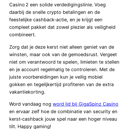
Casino 2 een solide verdedigingslinie. Voeg
daarbij de snelle crypto betalingen en de
feestelijke cashback‑actie, en je krijgt een
compleet pakket dat zowel plezier als veiligheid
combineert.
Zorg dat je deze kerst niet alleen geniet van de
winsten, maar ook van de gemoedsrust. Vergeet
niet om verantwoord te spelen, limieten te stellen
en je account regelmatig te controleren. Met de
juiste voorbereidingen kun je veilig mobiel
gokken en tegelijkertijd profiteren van de extra
vakantiekorting.
Word vandaag nog
word lid bij GigaSpinz Casino
en ervaar zelf hoe de combinatie van security en
kerst‑cashback jouw spel naar een hoger niveau
tilt. Happy gaming!