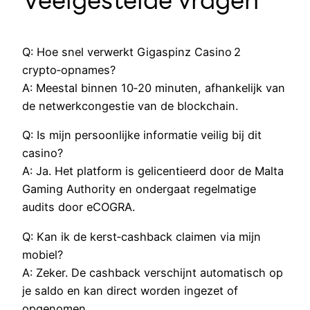
Veelgestelde vragen
Q: Hoe snel verwerkt Gigaspinz Casino 2
crypto‑opnames?
A: Meestal binnen 10‑20 minuten, afhankelijk van
de netwerkcongestie van de blockchain.
Q: Is mijn persoonlijke informatie veilig bij dit
casino?
A: Ja. Het platform is gelicentieerd door de Malta
Gaming Authority en ondergaat regelmatige
audits door eCOGRA.
Q: Kan ik de kerst‑cashback claimen via mijn
mobiel?
A: Zeker. De cashback verschijnt automatisch op
je saldo en kan direct worden ingezet of
opgenomen.