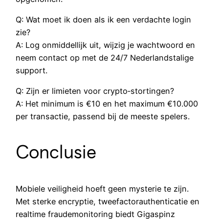
Q: Wat moet ik doen als ik een verdachte login
zie?
A: Log onmiddellijk uit, wijzig je wachtwoord en
neem contact op met de 24/7 Nederlandstalige
support.
Q: Zijn er limieten voor crypto‑stortingen?
A: Het minimum is €10 en het maximum €10.000
per transactie, passend bij de meeste spelers.
Conclusie
Mobiele veiligheid hoeft geen mysterie te zijn.
Met sterke encryptie, tweefactorauthenticatie en
realtime fraudemonitoring biedt Gigaspinz