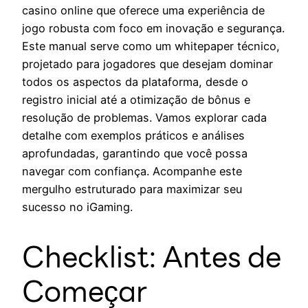
casino online que oferece uma experiência de
jogo robusta com foco em inovação e segurança.
Este manual serve como um whitepaper técnico,
projetado para jogadores que desejam dominar
todos os aspectos da plataforma, desde o
registro inicial até a otimização de bônus e
resolução de problemas. Vamos explorar cada
detalhe com exemplos práticos e análises
aprofundadas, garantindo que você possa
navegar com confiança. Acompanhe este
mergulho estruturado para maximizar seu
sucesso no iGaming.
Checklist: Antes de
Começar