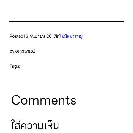
Posted
16 กันยายน 2017
in
ไม่มีหมวดหมู่
by
kengweb2
Tags:
Comments
ใส่ความเห็น