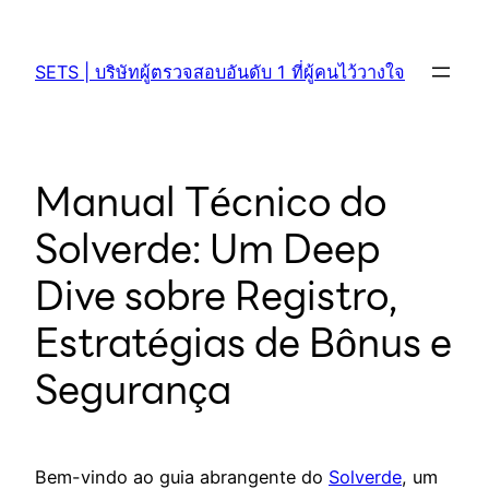
SETS | บริษัทผู้ตรวจสอบอันดับ 1 ที่ผู้คนไว้วางใจ
Manual Técnico do
Solverde: Um Deep
Dive sobre Registro,
Estratégias de Bônus e
Segurança
Bem-vindo ao guia abrangente do
Solverde
, um