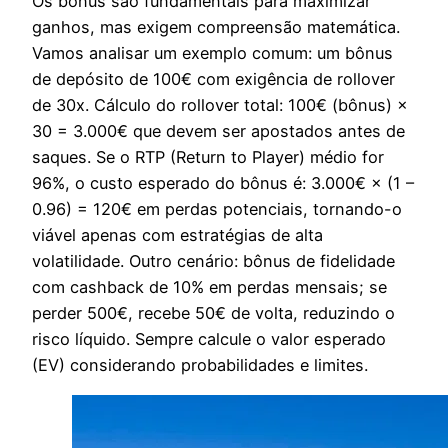
Os bônus são fundamentais para maximizar
ganhos, mas exigem compreensão matemática.
Vamos analisar um exemplo comum: um bônus
de depósito de 100€ com exigência de rollover
de 30x. Cálculo do rollover total: 100€ (bônus) ×
30 = 3.000€ que devem ser apostados antes de
saques. Se o RTP (Return to Player) médio for
96%, o custo esperado do bônus é: 3.000€ × (1 –
0.96) = 120€ em perdas potenciais, tornando-o
viável apenas com estratégias de alta
volatilidade. Outro cenário: bônus de fidelidade
com cashback de 10% em perdas mensais; se
perder 500€, recebe 50€ de volta, reduzindo o
risco líquido. Sempre calcule o valor esperado
(EV) considerando probabilidades e limites.