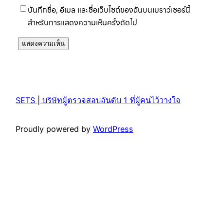
บันทึกชื่อ, อีเมล และชื่อเว็บไซต์ของฉันบนเบราว์เซอร์นี้
สำหรับการแสดงความเห็นครั้งถัดไป
SETS | บริษัทผู้ตรวจสอบอันดับ 1 ที่ผู้คนไว้วางใจ
Proudly powered by
WordPress