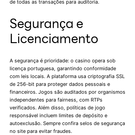
de todas as transações para auditoria.
Segurança e
Licenciamento
A segurança é prioridade: o casino opera sob
licença portuguesa, garantindo conformidade
com leis locais. A plataforma usa criptografia SSL
de 256-bit para proteger dados pessoais e
financeiros. Jogos são auditados por organismos
independentes para fairness, com RTPs
verificados. Além disso, políticas de jogo
responsável incluem limites de depósito e
autoexclusão. Sempre confira selos de segurança
no site para evitar fraudes.