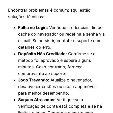
Encontrar problemas é comum; aqui estão
soluções técnicas:
Falha no Login:
Verifique credenciais, limpe
cache do navegador ou redefina a senha via
e-mail. Se persistir, contate o suporte com
detalhes do erro.
Depósito Não Creditado:
Confirme se o
método foi aprovado e espere alguns
minutos. Caso contrário, forneça
comprovante ao suporte.
Jogo Travando:
Atualize o navegador,
desative extensões ou use o app móvel
para melhor desempenho.
Saques Atrasados:
Verifique se a
verificação de conta está completa e se há
limites diários. Contate o suporte com