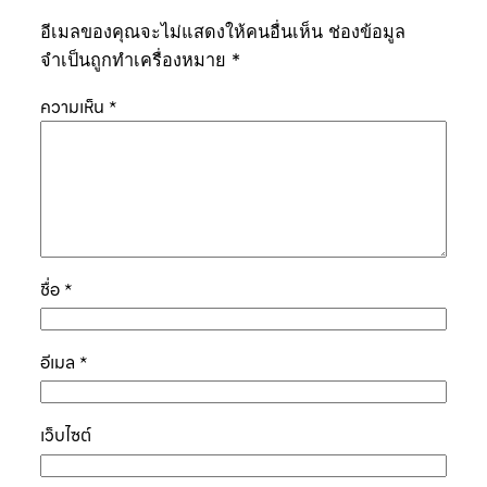
อีเมลของคุณจะไม่แสดงให้คนอื่นเห็น
ช่องข้อมูล
จำเป็นถูกทำเครื่องหมาย
*
ความเห็น
*
ชื่อ
*
อีเมล
*
เว็บไซต์