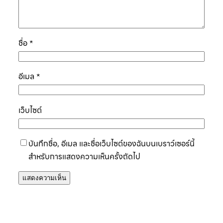
ชื่อ
*
อีเมล
*
เว็บไซต์
บันทึกชื่อ, อีเมล และชื่อเว็บไซต์ของฉันบนเบราว์เซอร์นี้
สำหรับการแสดงความเห็นครั้งถัดไป