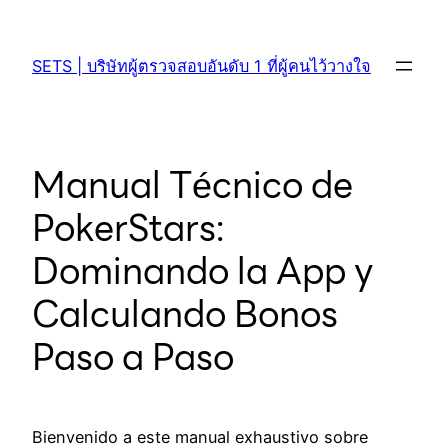
SETS | บริษัทผู้ตรวจสอบอันดับ 1 ที่ผู้คนไว้วางใจ
Manual Técnico de
PokerStars:
Dominando la App y
Calculando Bonos
Paso a Paso
Bienvenido a este manual exhaustivo sobre