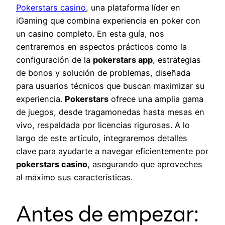
Pokerstars casino
, una plataforma líder en
iGaming que combina experiencia en poker con
un casino completo. En esta guía, nos
centraremos en aspectos prácticos como la
configuración de la
pokerstars app
, estrategias
de bonos y solución de problemas, diseñada
para usuarios técnicos que buscan maximizar su
experiencia.
Pokerstars
ofrece una amplia gama
de juegos, desde tragamonedas hasta mesas en
vivo, respaldada por licencias rigurosas. A lo
largo de este artículo, integraremos detalles
clave para ayudarte a navegar eficientemente por
pokerstars casino
, asegurando que aproveches
al máximo sus características.
Antes de empezar: