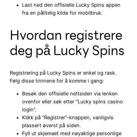
Last ned den offisielle Lucky Spins appen
fra en pålitelig kilde for mobilbruk.
Hvordan registrere
deg på Lucky Spins
Registrering på Lucky Spins er enkel og rask.
Følg disse trinnene for å komme i gang:
Besøk den offisielle nettsiden via lenken
ovenfor eller søk etter “Lucky spins casino
login”.
Klikk på “Registrer”-knappen, vanligvis
plassert øverst på siden.
Fyll ut skjemaet med nøyaktige personlige