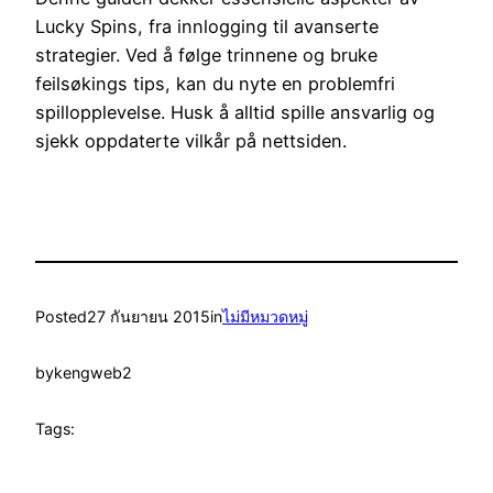
Lucky Spins, fra innlogging til avanserte
strategier. Ved å følge trinnene og bruke
feilsøkings tips, kan du nyte en problemfri
spillopplevelse. Husk å alltid spille ansvarlig og
sjekk oppdaterte vilkår på nettsiden.
Posted
27 กันยายน 2015
in
ไม่มีหมวดหมู่
by
kengweb2
Tags: