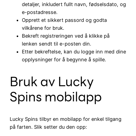
detaljer, inkludert fullt navn, fødselsdato, og
e-postadresse.
Opprett et sikkert passord og godta
vilkårene for bruk.
Bekreft registreringen ved å klikke på
lenken sendt til e-posten din.
Etter bekreftelse, kan du logge inn med dine
opplysninger for å begynne å spille.
Bruk av Lucky
Spins mobilapp
Lucky Spins tilbyr en mobilapp for enkel tilgang
på farten. Slik setter du den opp: