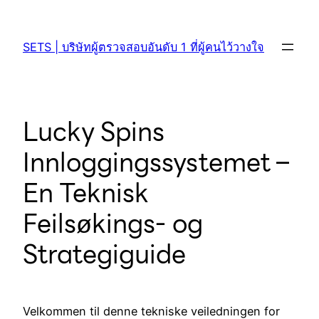
SETS | บริษัทผู้ตรวจสอบอันดับ 1 ที่ผู้คนไว้วางใจ
Lucky Spins
Innloggingssystemet –
En Teknisk
Feilsøkings- og
Strategiguide
Velkommen til denne tekniske veiledningen for