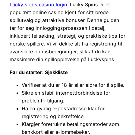
Lucky spins casino login
. Lucky Spins er et
populært online casino kjent for sitt brede
spillutvalg og attraktive bonuser. Denne guiden
tar for seg innloggingsprosessen i detalj,
inkludert feilsøking, strategi, og praktiske tips for
norske spillere. Vi vil dekke alt fra registrering til
avanserte bonusberegninger, slik at du kan
maksimere din spillopplevelse på Luckyspins.
Før du starter: Sjekkliste
Verifiser at du er 18 år eller eldre for å spille.
Sikre en stabil internettforbindelse for
problemfri tilgang.
Ha en gyldig e-postadresse klar for
registrering og bekreftelse.
Klargjør foretrukne betalingsmetoder som
bankkort eller e-lommebøker.