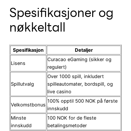
Spesifikasjoner og
nøkkeltall
Spesifikasjon
Detaljer
Curacao eGaming (sikker og
Lisens
regulert)
Over 1000 spill, inkludert
Spillutvalg
spilleautomater, bordspill, og
live casino
100% opptil 500 NOK på første
Velkomstbonus
innskudd
Minste
100 NOK for de fleste
innskudd
betalingsmetoder