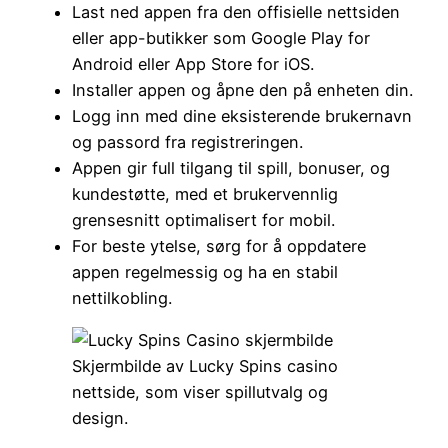
Last ned appen fra den offisielle nettsiden
eller app-butikker som Google Play for
Android eller App Store for iOS.
Installer appen og åpne den på enheten din.
Logg inn med dine eksisterende brukernavn
og passord fra registreringen.
Appen gir full tilgang til spill, bonuser, og
kundestøtte, med et brukervennlig
grensesnitt optimalisert for mobil.
For beste ytelse, sørg for å oppdatere
appen regelmessig og ha en stabil
nettilkobling.
Skjermbilde av Lucky Spins casino
nettside, som viser spillutvalg og
design.