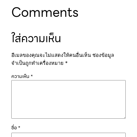
Comments
ใส่ความเห็น
อีเมลของคุณจะไม่แสดงให้คนอื่นเห็น
ช่องข้อมูล
จำเป็นถูกทำเครื่องหมาย
*
ความเห็น
*
ชื่อ
*