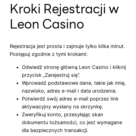
Kroki Rejestracji w
Leon Casino
Rejestracja jest prosta i zajmuje tylko kilka minut.
Postępuj zgodnie z tymi krokami:
Odwiedź stronę główną Leon Casino i kliknij
przycisk „Zarejestruj się”.
Wprowadź podstawowe dane, takie jak imię,
nazwisko, adres e-mail i data urodzenia.
Potwierdź swój adres e-mail poprzez link
aktywacyjny wysłany na skrzynkę.
Zweryfikuj konto, przesyłając skan
dokumentu tożsamości, co jest wymagane
dla bezpiecznych transakcji.