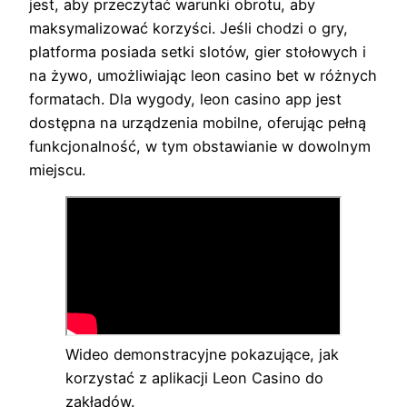
jest, aby przeczytać warunki obrotu, aby
maksymalizować korzyści. Jeśli chodzi o gry,
platforma posiada setki slotów, gier stołowych i
na żywo, umożliwiając leon casino bet w różnych
formatach. Dla wygody, leon casino app jest
dostępna na urządzenia mobilne, oferując pełną
funkcjonalność, w tym obstawianie w dowolnym
miejscu.
Wideo demonstracyjne pokazujące, jak
korzystać z aplikacji Leon Casino do
zakładów.