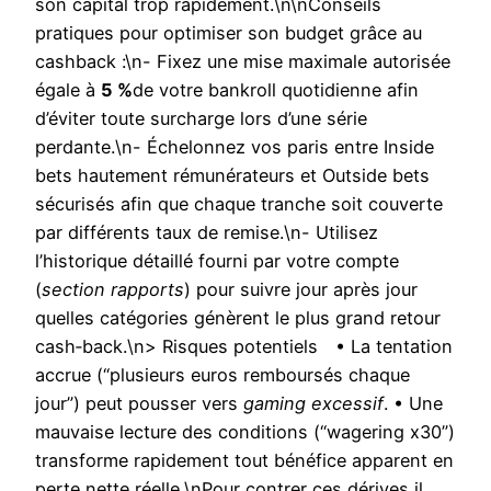
son capital trop rapidement.\n\nConseils
pratiques pour optimiser son budget grâce au
cashback :\n- Fixez une mise maximale autorisée
égale à
5 %
de votre bankroll quotidienne afin
d’éviter toute surcharge lors d’une série
perdante.\n- Échelonnez vos paris entre Inside
bets hautement rémunérateurs et Outside bets
sécurisés afin que chaque tranche soit couverte
par différents taux de remise.\n- Utilisez
l’historique détaillé fourni par votre compte
(
section rapports
) pour suivre jour après jour
quelles catégories génèrent le plus grand retour
cash‑back.\n> Risques potentiels • La tentation
accrue (“plusieurs euros remboursés chaque
jour”) peut pousser vers
gaming excessif
. • Une
mauvaise lecture des conditions (“wagering x30”)
transforme rapidement tout bénéfice apparent en
perte nette réelle.\nPour contrer ces dérives il