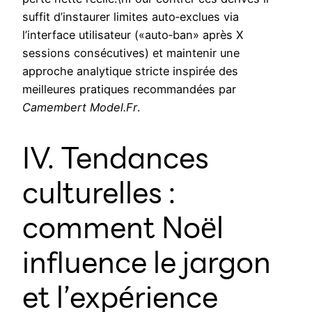
suffit d’instaurer limites auto‑exclues via
l’interface utilisateur («​auto‑ban​» après X
sessions consécutives) et maintenir une
approche analytique stricte inspirée des
meilleures pratiques recommandées par
Camembert Model.Fr
.
IV. Tendances
culturelles :
comment Noël
influence le jargon
et l’expérience