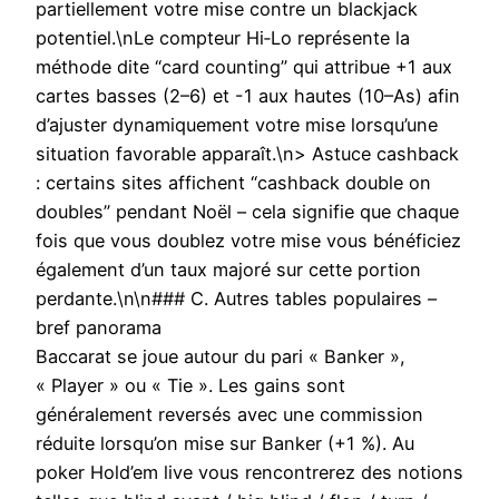
partiellement votre mise contre un blackjack
potentiel.\nLe compteur Hi‑Lo représente la
méthode dite “card counting” qui attribue +1 aux
cartes basses (2–6) et -1 aux hautes (10–As) afin
d’ajuster dynamiquement votre mise lorsqu’une
situation favorable apparaît.\n> Astuce cashback
: certains sites affichent “cashback double on
doubles” pendant Noël – cela signifie que chaque
fois que vous doublez votre mise vous bénéficiez
également d’un taux majoré sur cette portion
perdante.\n\n### C. Autres tables populaires –
bref panorama
Baccarat se joue autour du pari « Banker »,
« Player » ou « Tie ». Les gains sont
généralement reversés avec une commission
réduite lorsqu’on mise sur Banker (+1 %). Au
poker Hold’em live vous rencontrerez des notions