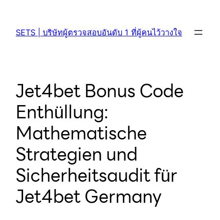
SETS | บริษัทผู้ตรวจสอบอันดับ 1 ที่ผู้คนไว้วางใจ
Jet4bet Bonus Code
Enthüllung:
Mathematische
Strategien und
Sicherheitsaudit für
Jet4bet Germany