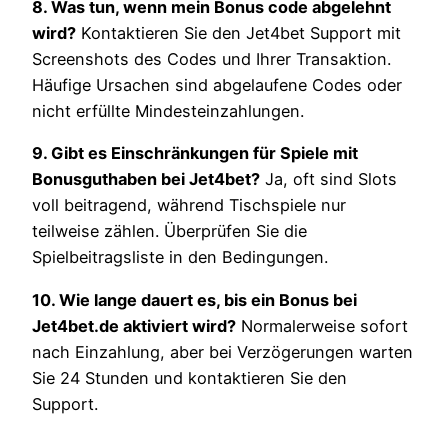
8. Was tun, wenn mein Bonus code abgelehnt
wird?
Kontaktieren Sie den Jet4bet Support mit
Screenshots des Codes und Ihrer Transaktion.
Häufige Ursachen sind abgelaufene Codes oder
nicht erfüllte Mindesteinzahlungen.
9. Gibt es Einschränkungen für Spiele mit
Bonusguthaben bei Jet4bet?
Ja, oft sind Slots
voll beitragend, während Tischspiele nur
teilweise zählen. Überprüfen Sie die
Spielbeitragsliste in den Bedingungen.
10. Wie lange dauert es, bis ein Bonus bei
Jet4bet.de aktiviert wird?
Normalerweise sofort
nach Einzahlung, aber bei Verzögerungen warten
Sie 24 Stunden und kontaktieren Sie den
Support.