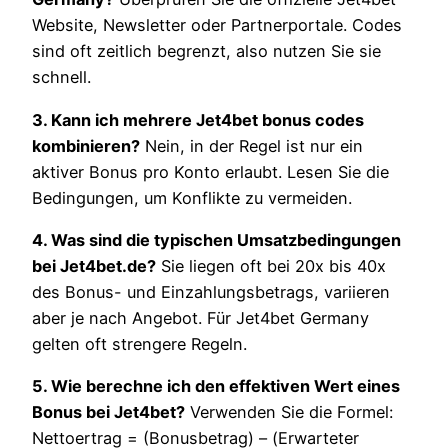
Website, Newsletter oder Partnerportale. Codes
sind oft zeitlich begrenzt, also nutzen Sie sie
schnell.
3. Kann ich mehrere Jet4bet bonus codes
kombinieren?
Nein, in der Regel ist nur ein
aktiver Bonus pro Konto erlaubt. Lesen Sie die
Bedingungen, um Konflikte zu vermeiden.
4. Was sind die typischen Umsatzbedingungen
bei Jet4bet.de?
Sie liegen oft bei 20x bis 40x
des Bonus- und Einzahlungsbetrags, variieren
aber je nach Angebot. Für Jet4bet Germany
gelten oft strengere Regeln.
5. Wie berechne ich den effektiven Wert eines
Bonus bei Jet4bet?
Verwenden Sie die Formel:
Nettoertrag = (Bonusbetrag) – (Erwarteter