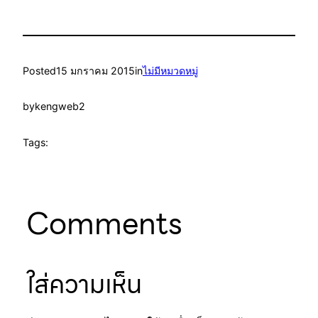
Posted
15 มกราคม 2015
in
ไม่มีหมวดหมู่
by
kengweb2
Tags:
Comments
ใส่ความเห็น