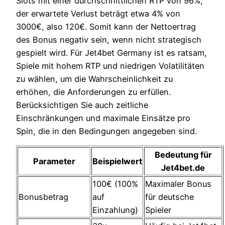
Slots mit einer durchschnittlichen RTP von 96%,
der erwartete Verlust beträgt etwa 4% von
3000€, also 120€. Somit kann der Nettoertrag
des Bonus negativ sein, wenn nicht strategisch
gespielt wird. Für Jet4bet Germany ist es ratsam,
Spiele mit hohem RTP und niedrigen Volatilitäten
zu wählen, um die Wahrscheinlichkeit zu
erhöhen, die Anforderungen zu erfüllen.
Berücksichtigen Sie auch zeitliche
Einschränkungen und maximale Einsätze pro
Spin, die in den Bedingungen angegeben sind.
Bedeutung für
Parameter
Beispielwert
Jet4bet.de
100€ (100%
Maximaler Bonus
Bonusbetrag
auf
für deutsche
Einzahlung)
Spieler