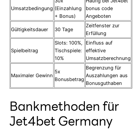
30x
Häufig bei Jet4bet
Umsatzbedingung
(Einzahlung
bonus code
+ Bonus)
Angeboten
Zeitfenster zur
Gültigkeitsdauer
30 Tage
Erfüllung
Slots: 100%,
Einfluss auf
Spielbeitrag
Tischspiele:
effektive
10%
Umsatzberechnung
Begrenzung für
5x
Maximaler Gewinn
Auszahlungen aus
Bonusbetrag
Bonusguthaben
Bankmethoden für
Jet4bet Germany