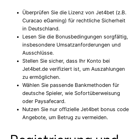
Überprüfen Sie die Lizenz von Jet4bet (z.B.
Curacao eGaming) für rechtliche Sicherheit
in Deutschland.
Lesen Sie die Bonusbedingungen sorgfältig,
insbesondere Umsatzanforderungen und
Ausschlüsse.
Stellen Sie sicher, dass Ihr Konto bei
Jet4bet.de verifiziert ist, um Auszahlungen
zu ermöglichen.
Wählen Sie passende Bankmethoden für
deutsche Spieler, wie Sofortüberweisung
oder Paysafecard.
Nutzen Sie nur offizielle Jet4bet bonus code
Angebote, um Betrug zu vermeiden.