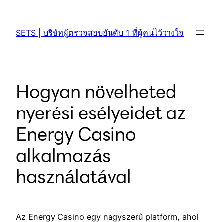
SETS | บริษัทผู้ตรวจสอบอันดับ 1 ที่ผู้คนไว้วางใจ
Hogyan növelheted
nyerési esélyeidet az
Energy Casino
alkalmazás
használatával
Az Energy Casino egy nagyszerű platform, ahol