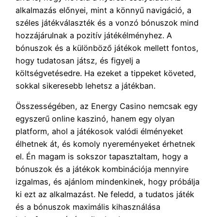
alkalmazás előnyei, mint a könnyű navigáció, a
széles játékválaszték és a vonzó bónuszok mind
hozzájárulnak a pozitív játékélményhez. A
bónuszok és a különböző játékok mellett fontos,
hogy tudatosan játsz, és figyelj a
költségvetésedre. Ha ezeket a tippeket követed,
sokkal sikeresebb lehetsz a játékban.
Összességében, az Energy Casino nemcsak egy
egyszerű online kaszinó, hanem egy olyan
platform, ahol a játékosok valódi élményeket
élhetnek át, és komoly nyereményeket érhetnek
el. Én magam is sokszor tapasztaltam, hogy a
bónuszok és a játékok kombinációja mennyire
izgalmas, és ajánlom mindenkinek, hogy próbálja
ki ezt az alkalmazást. Ne feledd, a tudatos játék
és a bónuszok maximális kihasználása