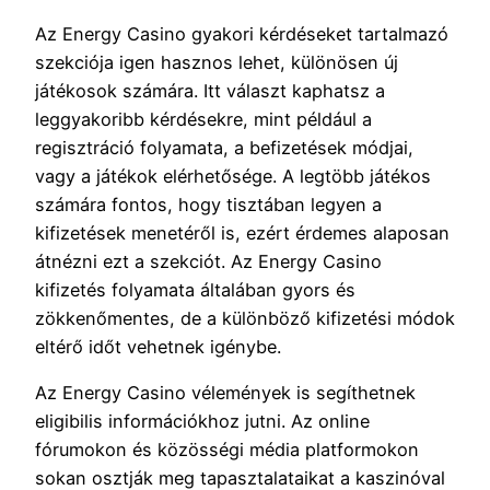
Az Energy Casino gyakori kérdéseket tartalmazó
szekciója igen hasznos lehet, különösen új
játékosok számára. Itt választ kaphatsz a
leggyakoribb kérdésekre, mint például a
regisztráció folyamata, a befizetések módjai,
vagy a játékok elérhetősége. A legtöbb játékos
számára fontos, hogy tisztában legyen a
kifizetések menetéről is, ezért érdemes alaposan
átnézni ezt a szekciót. Az Energy Casino
kifizetés folyamata általában gyors és
zökkenőmentes, de a különböző kifizetési módok
eltérő időt vehetnek igénybe.
Az Energy Casino vélemények is segíthetnek
eligibilis információkhoz jutni. Az online
fórumokon és közösségi média platformokon
sokan osztják meg tapasztalataikat a kaszinóval