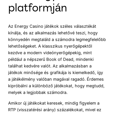
platformján
Az Energy Casino játékok széles választékát
kínálja, és az alkalmazás lehetővé teszi, hogy
könnyedén megtaláld a számodra legmegfelelőbb
lehetőségeket. A klasszikus nyerőgépektől
kezdve a modern videónyerőgépekig, mint
például a népszerű Book of Dead, mindenki
találhat kedvére valót. Az alkalmazásban a
játékok minősége és grafikája is kiemelkedő, így
a játékélmény valóban magával ragadó. Érdemes
kipróbálni a különböző játékokat, hogy megtudd,
melyek a legjobbak számodra.
Amikor új játékokat keresek, mindig figyelem a
RTP (visszatérési arány) százalékokat, mivel ez