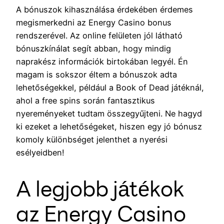
A bónuszok kihasználása érdekében érdemes
megismerkedni az Energy Casino bonus
rendszerével. Az online felületen jól látható
bónuszkínálat segít abban, hogy mindig
naprakész információk birtokában legyél. Én
magam is sokszor éltem a bónuszok adta
lehetőségekkel, például a Book of Dead játéknál,
ahol a free spins során fantasztikus
nyereményeket tudtam összegyűjteni. Ne hagyd
ki ezeket a lehetőségeket, hiszen egy jó bónusz
komoly különbséget jelenthet a nyerési
esélyeidben!
A legjobb játékok
az Energy Casino