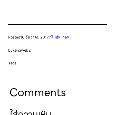
Posted
16 ธันวาคม 2017
in
ไม่มีหมวดหมู่
by
kengweb2
Tags:
Comments
ใส่ความเห็น