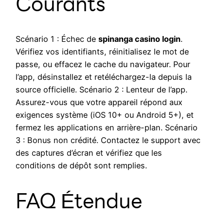
Courants
Scénario 1 : Échec de
spinanga casino login
.
Vérifiez vos identifiants, réinitialisez le mot de
passe, ou effacez le cache du navigateur. Pour
l’app, désinstallez et retéléchargez-la depuis la
source officielle. Scénario 2 : Lenteur de l’app.
Assurez-vous que votre appareil répond aux
exigences système (iOS 10+ ou Android 5+), et
fermez les applications en arrière-plan. Scénario
3 : Bonus non crédité. Contactez le support avec
des captures d’écran et vérifiez que les
conditions de dépôt sont remplies.
FAQ Étendue