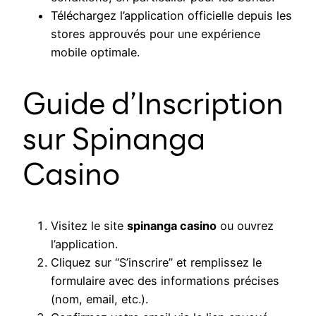
Téléchargez l’application officielle depuis les
stores approuvés pour une expérience
mobile optimale.
Guide d’Inscription
sur Spinanga
Casino
Visitez le site
spinanga casino
ou ouvrez
l’application.
Cliquez sur “S’inscrire” et remplissez le
formulaire avec des informations précises
(nom, email, etc.).