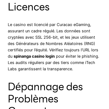
Licences
Le casino est licencié par Curacao eGaming,
assurant un cadre régulé. Les données sont
cryptées avec SSL 256-bit, et les jeux utilisent
des Générateurs de Nombres Aléatoires (RNG)
certifiés pour l’équité. Vérifiez toujours l’URL lors
du
spinanga casino login
pour éviter le phishing.
Les audits réguliers par des tiers comme iTech
Labs garantissent la transparence.
Dépannage des
Problèmes