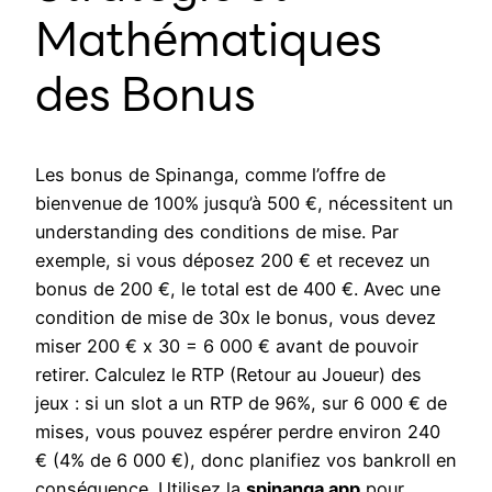
Mathématiques
des Bonus
Les bonus de Spinanga, comme l’offre de
bienvenue de 100% jusqu’à 500 €, nécessitent un
understanding des conditions de mise. Par
exemple, si vous déposez 200 € et recevez un
bonus de 200 €, le total est de 400 €. Avec une
condition de mise de 30x le bonus, vous devez
miser 200 € x 30 = 6 000 € avant de pouvoir
retirer. Calculez le RTP (Retour au Joueur) des
jeux : si un slot a un RTP de 96%, sur 6 000 € de
mises, vous pouvez espérer perdre environ 240
€ (4% de 6 000 €), donc planifiez vos bankroll en
conséquence. Utilisez la
spinanga app
pour