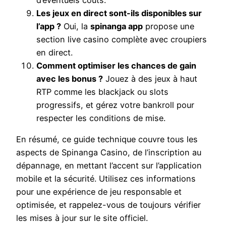
d’éventuels coûts.
Les jeux en direct sont-ils disponibles sur
l’app ?
Oui, la
spinanga app
propose une
section live casino complète avec croupiers
en direct.
Comment optimiser les chances de gain
avec les bonus ?
Jouez à des jeux à haut
RTP comme les blackjack ou slots
progressifs, et gérez votre bankroll pour
respecter les conditions de mise.
En résumé, ce guide technique couvre tous les
aspects de Spinanga Casino, de l’inscription au
dépannage, en mettant l’accent sur l’application
mobile et la sécurité. Utilisez ces informations
pour une expérience de jeu responsable et
optimisée, et rappelez-vous de toujours vérifier
les mises à jour sur le site officiel.