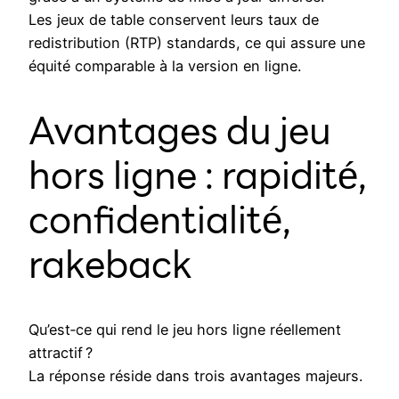
Les jeux de table conservent leurs taux de
redistribution (RTP) standards, ce qui assure une
équité comparable à la version en ligne.
Avantages du jeu
hors ligne : rapidité,
confidentialité,
rakeback
Qu’est‑ce qui rend le jeu hors ligne réellement
attractif ?
La réponse réside dans trois avantages majeurs.