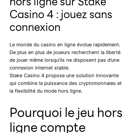
hors ligne sur Stake
Casino 4 : jouez sans
connexion
Le monde du casino en ligne évolue rapidement.
De plus en plus de joueurs recherchent la liberté
de jouer même lorsqu’ils ne disposent pas d’une
connexion internet stable.
Stake Casino 4 propose une solution innovante
qui combine la puissance des cryptomonnaies et
la flexibilité du mode hors ligne.
Pourquoi le jeu hors
ligne compte