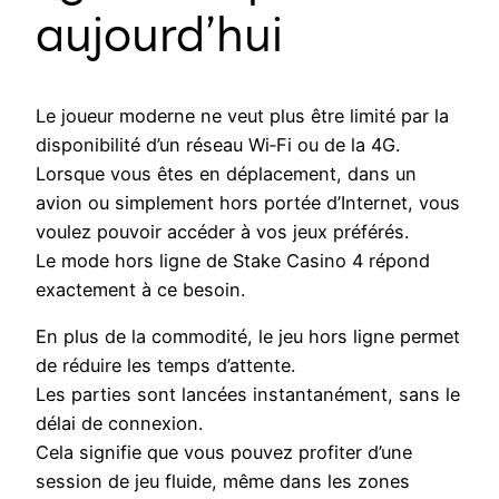
aujourd’hui
Le joueur moderne ne veut plus être limité par la
disponibilité d’un réseau Wi‑Fi ou de la 4G.
Lorsque vous êtes en déplacement, dans un
avion ou simplement hors portée d’Internet, vous
voulez pouvoir accéder à vos jeux préférés.
Le mode hors ligne de Stake Casino 4 répond
exactement à ce besoin.
En plus de la commodité, le jeu hors ligne permet
de réduire les temps d’attente.
Les parties sont lancées instantanément, sans le
délai de connexion.
Cela signifie que vous pouvez profiter d’une
session de jeu fluide, même dans les zones