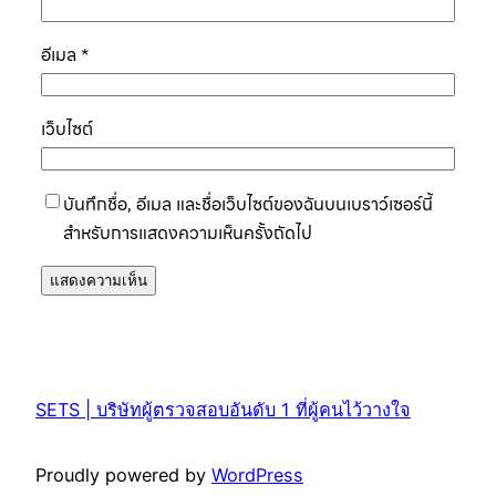
อีเมล
*
เว็บไซต์
บันทึกชื่อ, อีเมล และชื่อเว็บไซต์ของฉันบนเบราว์เซอร์นี้
สำหรับการแสดงความเห็นครั้งถัดไป
SETS | บริษัทผู้ตรวจสอบอันดับ 1 ที่ผู้คนไว้วางใจ
Proudly powered by
WordPress