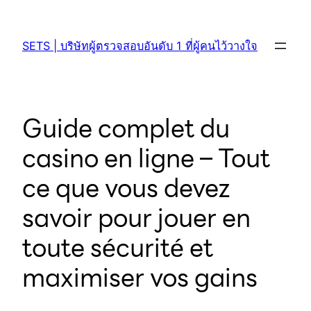
SETS | บริษัทผู้ตรวจสอบอันดับ 1 ที่ผู้คนไว้วางใจ
Guide complet du
casino en ligne – Tout
ce que vous devez
savoir pour jouer en
toute sécurité et
maximiser vos gains