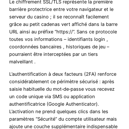
Le chiffrement SSL/TLS représente la première
barrière protectrice entre votre navigateur et le
serveur du casino ; il se reconnaît facilement
grâce au petit cadenas vert affiché dans la barre
URL ainsi au préfixe “https://”. Sans ce protocole
toutes vos informations – identifiants login ,
coordonnées bancaires , historiques de jeu –
pourraient être interceptées par un tiers
malveillant .
L’authentification à deux facteurs (2FA) renforce
considérablement ce périmètre sécurisé : après
saisie habituelle du mot‑de‑passe vous recevez
un code unique via SMS ou application
authentificatrice (Google Authenticator).
L’activation ne prend quelques clics dans les
paramètres “Sécurité” du compte utilisateur mais
ajoute une couche supplémentaire indispensable