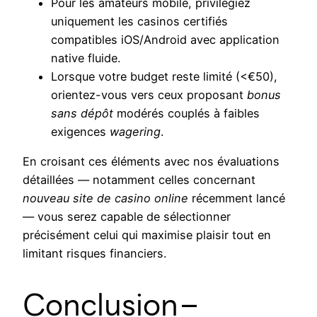
Pour les amateurs mobile, privilégiez
uniquement les casinos certifiés
compatibles iOS/Android avec application
native fluide.
Lorsque votre budget reste limité (<€50),
orientez-vous vers ceux proposant
bonus
sans dépôt
modérés couplés à faibles
exigences
wagering
.
En croisant ces éléments avec nos évaluations
détaillées — notamment celles concernant
nouveau site de casino online
récemment lancé
— vous serez capable de sélectionner
précisément celui qui maximise plaisir tout en
limitant risques financiers.
Conclusion –