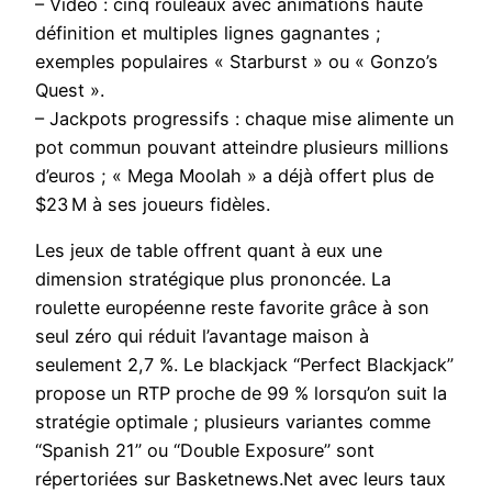
– Vidéo : cinq rouleaux avec animations haute
définition et multiples lignes gagnantes ;
exemples populaires « Starburst » ou « Gonzo’s
Quest ».
– Jackpots progressifs : chaque mise alimente un
pot commun pouvant atteindre plusieurs millions
d’euros ; « Mega Moolah » a déjà offert plus de
$23 M à ses joueurs fidèles.
Les jeux de table offrent quant à eux une
dimension stratégique plus prononcée. La
roulette européenne reste favorite grâce à son
seul zéro qui réduit l’avantage maison à
seulement 2,7 %. Le blackjack “Perfect Blackjack”
propose un RTP proche de 99 % lorsqu’on suit la
stratégie optimale ; plusieurs variantes comme
“Spanish 21” ou “Double Exposure” sont
répertoriées sur Basketnews.Net avec leurs taux