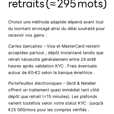
retraits (≈ 295 mots)
Choisir une méthode adaptée dépend avant tout
du montant envisagé ainsi du délai souhaité pour
recevoir vos gains :
Cartes bancaires
– Visa et MasterCard restent
acceptées partout ; dépôt instantané tandis que
retrait nécessite généralement entre 24 et48
heures après validation KYC . Frais éventuels
autour de €0‑€2 selon la banque émettrice .
Portefeuilles électroniques
– Skrill & Neteller
offrent un traitement quasi immédiat tant côté
dépôt que retrait (<15 minutes). Les plafonds
varient toutefois selon votre statut KYC : jusqu’à
€25 000/mois pour les comptes vérifiés .