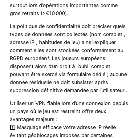
surtout lors d’opérations importantes comme
gros retraits (>€10 000).
La politique de confidentialité doit préciser quels
types de données sont collectés (nom complet ,
adresse IP , habitudes de jeu) ainsi expliquer
comment elles sont stockées conformément au
RGPD européen*. Les joueurs européens
disposent alors d’un droit à l’oubli complet
pouvant être exercé via formulaire dédié ; aucune
donnée résiduelle ne doit subsister après
suppression définitive demandée par l’utilisateur .
Utiliser un VPN fiable lors d’une connexion depuis
un pays où le jeu est restreint offre deux
avantages majeurs :
1️⃣ Masquage efficace votre adresse IP réelle
évitant géoblocages imposés par certaines