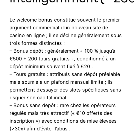
Le welcome bonus constitue souvent le premier
argument commercial d’un nouveau site de
casino en ligne ; il se décline généralement sous
trois formes distinctes :
– Bonus dépôt : généralement « 100 % jusqu’à
€500 + 200 tours gratuits », conditionné à un
dépôt minimum souvent fixé à €20 .
– Tours gratuits : attribués sans dépôt préalable
mais soumis à un plafond mensuel limité ; ils
permettent d’essayer des slots spécifiques sans
risquer son capital initial .
– Bonus sans dépôt : rare chez les opérateurs
régulés mais très attractif (« €10 offerts dès
inscription ») avec conditions de mise élevées
(>30x) afin d’éviter l’abus .