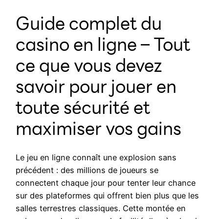
Guide complet du
casino en ligne – Tout
ce que vous devez
savoir pour jouer en
toute sécurité et
maximiser vos gains
Le jeu en ligne connaît une explosion sans
précédent : des millions de joueurs se
connectent chaque jour pour tenter leur chance
sur des plateformes qui offrent bien plus que les
salles terrestres classiques. Cette montée en