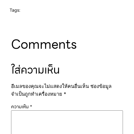
Tags:
Comments
ใส่ความเห็น
อีเมลของคุณจะไม่แสดงให้คนอื่นเห็น
ช่องข้อมูล
จำเป็นถูกทำเครื่องหมาย
*
ความเห็น
*