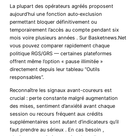
La plupart des opérateurs agréés proposent
aujourd’hui une fonction auto‑exclusion
permettant bloquer définitivement ou
temporairement l’accès au compte pendant six
mois voire plusieurs années . Sur Basketnews.Net
vous pouvez comparer rapidement chaque
politique RGS/GRS — certaines plateformes
offrent même l’option « pause illimitée »
directement depuis leur tableau “Outils
responsables”.
Reconnaître les signaux avant-coureurs est
crucial : perte constante malgré augmentation
des mises, sentiment d’anxiété avant chaque
session ou recours fréquent aux crédits
supplémentaires sont autant d’indicateurs qu’il
faut prendre au sérieux . En cas besoin ,