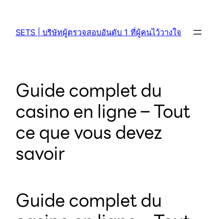
SETS | บริษัทผู้ตรวจสอบอันดับ 1 ที่ผู้คนไว้วางใจ
Guide complet du
casino en ligne – Tout
ce que vous devez
savoir
Guide complet du