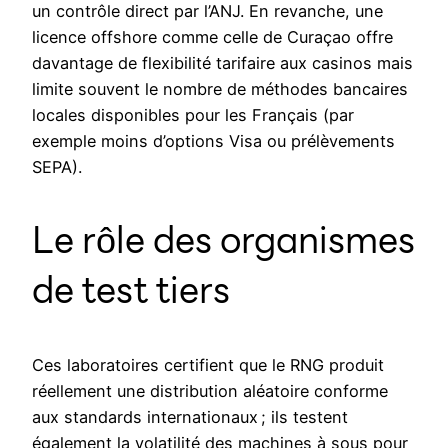
un contrôle direct par l’ANJ. En revanche, une
licence offshore comme celle de Curaçao offre
davantage de flexibilité tarifaire aux casinos mais
limite souvent le nombre de méthodes bancaires
locales disponibles pour les Français (par
exemple moins d’options Visa ou prélèvements
SEPA).
Le rôle des organismes
de test tiers
Ces laboratoires certifient que le RNG produit
réellement une distribution aléatoire conforme
aux standards internationaux ; ils testent
également la volatilité des machines à sous pour