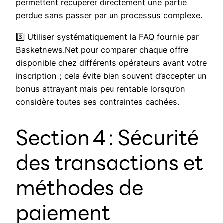
permettent récupérer directement une partie
perdue sans passer par un processus complexe.
3️⃣ Utiliser systématiquement la FAQ fournie par
Basketnews.Net pour comparer chaque offre
disponible chez différents opérateurs avant votre
inscription ; cela évite bien souvent d’accepter un
bonus attrayant mais peu rentable lorsqu’on
considère toutes ses contraintes cachées.
Section 4 : Sécurité
des transactions et
méthodes de
paiement