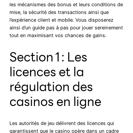
les mécanismes des bonus et leurs conditions de
mise, la sécurité des transactions ainsi que
l’expérience client et mobile. Vous disposerez
ainsi d’un guide pas à pas pour jouer sereinement
tout en maximisant vos chances de gains.
Section 1 : Les
licences et la
régulation des
casinos en ligne
Les autorités de jeu délivrent des licences qui
garantissent que le casino opère dans un cadre