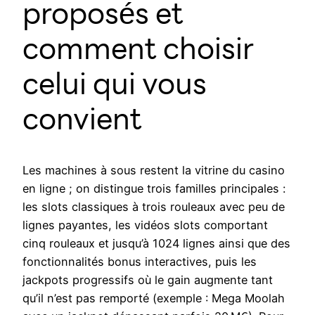
proposés et
comment choisir
celui qui vous
convient
Les machines à sous restent la vitrine du casino
en ligne ; on distingue trois familles principales :
les slots classiques à trois rouleaux avec peu de
lignes payantes, les vidéos slots comportant
cinq rouleaux et jusqu’à 1024 lignes ainsi que des
fonctionnalités bonus interactives, puis les
jackpots progressifs où le gain augmente tant
qu’il n’est pas remporté (exemple : Mega Moolah