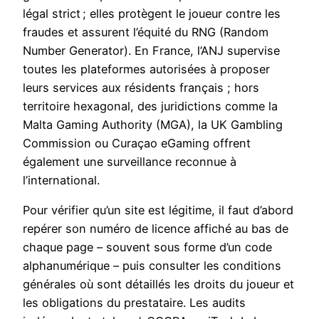
légal strict ; elles protègent le joueur contre les
fraudes et assurent l’équité du RNG (Random
Number Generator). En France, l’ANJ supervise
toutes les plateformes autorisées à proposer
leurs services aux résidents français ; hors
territoire hexagonal, des juridictions comme la
Malta Gaming Authority (MGA), la UK Gambling
Commission ou Curaçao eGaming offrent
également une surveillance reconnue à
l’international.
Pour vérifier qu’un site est légitime, il faut d’abord
repérer son numéro de licence affiché au bas de
chaque page – souvent sous forme d’un code
alphanumérique – puis consulter les conditions
générales où sont détaillés les droits du joueur et
les obligations du prestataire. Les audits