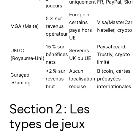
uniquement
FR, PayPal, Skril
joueurs
Europe +
5 % sur
certains
Visa/MasterCar
MGA (Malte)
revenus
pays hors
Neteller, crypto
opérateur
UE
15 % sur
Paysafecard,
UKGC
Serveurs
bénéfices
Trustly, crypto
(Royaume‑Uni)
UK ou UE
nets
limité
<2 % sur
Aucun
Bitcoin, cartes
Curaçao
revenus
localisation
prépayées
eGaming
brut
requise
internationales
Section 2 : Les
types de jeux