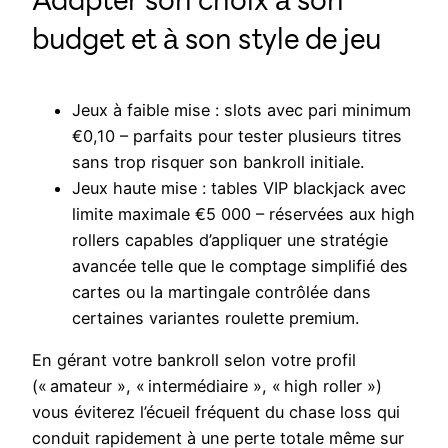
budget et à son style de jeu
Jeux à faible mise : slots avec pari minimum
€0,10 – parfaits pour tester plusieurs titres
sans trop risquer son bankroll initiale.
Jeux haute mise : tables VIP blackjack avec
limite maximale €5 000 – réservées aux high
rollers capables d’appliquer une stratégie
avancée telle que le comptage simplifié des
cartes ou la martingale contrôlée dans
certaines variantes roulette premium.
En gérant votre bankroll selon votre profil
(« amateur », « intermédiaire », « high roller »)
vous éviterez l’écueil fréquent du chase loss qui
conduit rapidement à une perte totale même sur