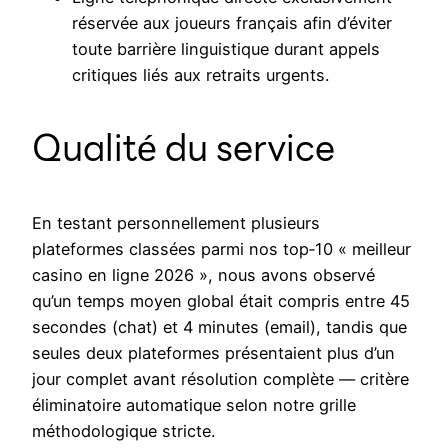
réservée aux joueurs français afin d’éviter
toute barrière linguistique durant appels
critiques liés aux retraits urgents.
Qualité du service
En testant personnellement plusieurs
plateformes classées parmi nos top‑10 « meilleur
casino en ligne 2026 », nous avons observé
qu’un temps moyen global était compris entre 45
secondes (chat) et 4 minutes (email), tandis que
seules deux plateformes présentaient plus d’un
jour complet avant résolution complète — critère
éliminatoire automatique selon notre grille
méthodologique stricte.