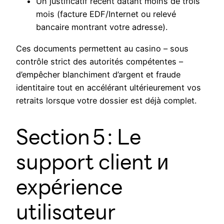
Un justificatif récent datant moins de trois
mois (facture EDF/Internet ou relevé
bancaire montrant votre adresse).
Ces documents permettent au casino – sous
contrôle strict des autorités compétentes –
d’empêcher blanchiment d’argent et fraude
identitaire tout en accélérant ultérieurement vos
retraits lorsque votre dossier est déjà complet.
Section 5 : Le
support client и
expérience
utilisateur