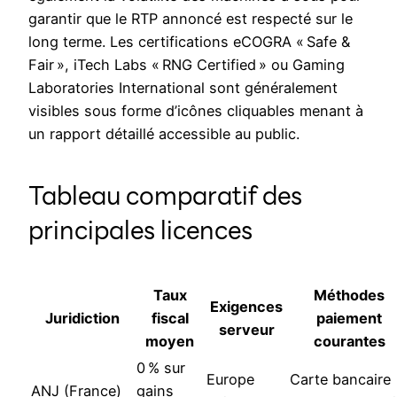
garantir que le RTP annoncé est respecté sur le
long terme. Les certifications eCOGRA « Safe &
Fair », iTech Labs « RNG Certified » ou Gaming
Laboratories International sont généralement
visibles sous forme d’icônes cliquables menant à
un rapport détaillé accessible au public.
Tableau comparatif des
principales licences
Taux
Méthodes
Exigences
Juridiction
fiscal
paiement
serveur
moyen
courantes
0 % sur
Europe
Carte bancaire
ANJ (France)
gains