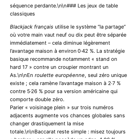
séquence perdante.\n\n### Les jeux de table
classiques
Blackjack français
utilise le système “la partage”
où votre main vaut neuf ou dix peut être séparée
immédiatement – cela diminue légèrement
l’avantage maison à environ 0·42 %. La stratégie
basique recommande notamment « stand on
hard 17 » contre un croupier montrant un
As.\n\nEn
roulette européenne
, seul zéro unique
existe ; cela ramène l’avantage maison à 2·7 %
contre 5·26 % pour sa version américaine qui
comporte double zéro.
Parier « voisinage plein » sur trois numéros
adjacents augmente vos chances globales sans
changer drastiquement la mise
totale.\n\nBaccarat reste simple : misez toujours