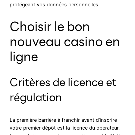
protégeant vos données personnelles.
Choisir le bon
nouveau casino en
ligne
Critères de licence et
régulation
La première barrière à franchir avant d’inscrire
votre premier dépôt est la licence du opérateur.