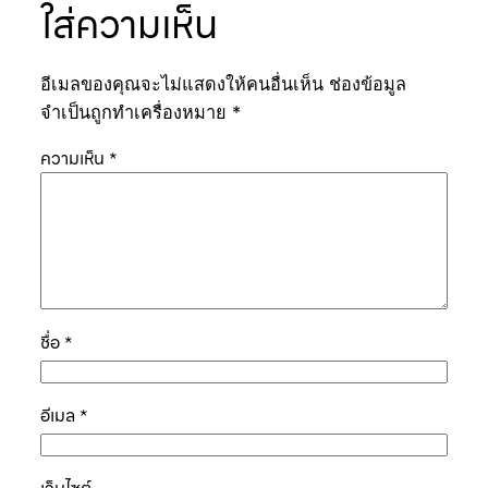
ใส่ความเห็น
อีเมลของคุณจะไม่แสดงให้คนอื่นเห็น
ช่องข้อมูล
จำเป็นถูกทำเครื่องหมาย
*
ความเห็น
*
ชื่อ
*
อีเมล
*