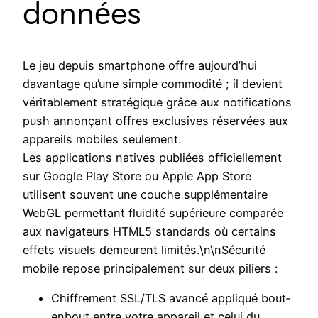
données
Le jeu depuis smartphone offre aujourd’hui
davantage qu’une simple commodité ; il devient
véritablement stratégique grâce aux notifications
push annonçant offres exclusives réservées aux
appareils mobiles seulement.
Les applications natives publiées officiellement
sur Google Play Store ou Apple App Store
utilisent souvent une couche supplémentaire
WebGL permettant fluidité supérieure comparée
aux navigateurs HTML5 standards où certains
effets visuels demeurent limités.\n\nSécurité
mobile repose principalement sur deux piliers :
Chiffrement SSL/TLS avancé appliqué bout­
en­bout entre votre appareil et celui du