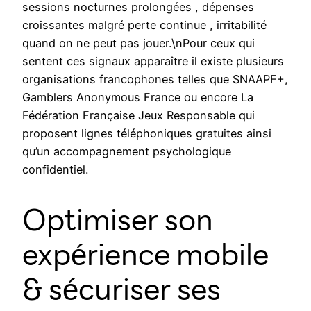
sessions nocturnes prolongées , dépenses
croissantes malgré perte continue , irritabilité
quand on ne peut pas jouer.\nPour ceux qui
sentent ces signaux apparaître il existe plusieurs
organisations francophones telles que SNAAPF+,
Gamblers Anonymous France ou encore La
Fédération Française Jeux Responsable qui
proposent lignes téléphoniques gratuites ainsi
qu’un accompagnement psychologique
confidentiel.
Optimiser son
expérience mobile
& sécuriser ses