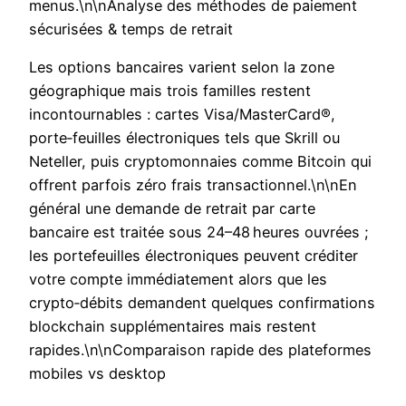
menus.\n\nAnalyse des méthodes de paiement
sécurisées & temps de retrait
Les options bancaires varient selon la zone
géographique mais trois familles restent
incontournables : cartes Visa/MasterCard®,
porte‑feuilles électroniques tels que Skrill ou
Neteller, puis cryptomonnaies comme Bitcoin qui
offrent parfois zéro frais transactionnel.\n\nEn
général une demande de retrait par carte
bancaire est traitée sous 24–48 heures ouvrées ;
les portefeuilles électroniques peuvent créditer
votre compte immédiatement alors que les
crypto‑débits demandent quelques confirmations
blockchain supplémentaires mais restent
rapides.\n\nComparaison rapide des plateformes
mobiles vs desktop