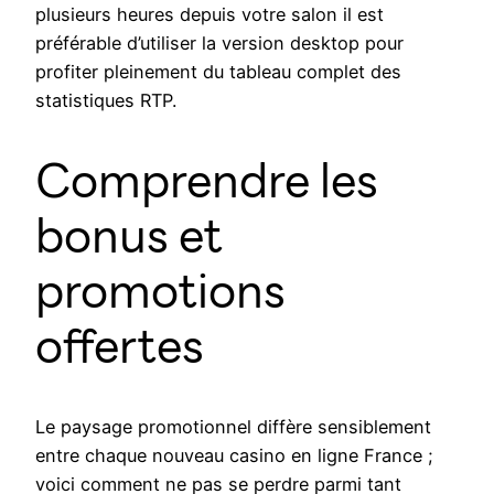
plusieurs heures depuis votre salon il est
préférable d’utiliser la version desktop pour
profiter pleinement du tableau complet des
statistiques RTP.
Comprendre les
bonus et
promotions
offertes
Le paysage promotionnel diffère sensiblement
entre chaque nouveau casino en ligne France ;
voici comment ne pas se perdre parmi tant