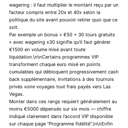
wagering : il faut multiplier le montant reçu par un
facteur compris entre 20x et 40x selon la
politique du site avant pouvoir retirer quoi que ce
soit.
Par exemple un bonus « €50 + 30 tours gratuits
» avec wagering x30 signifie qu’il faut générer
€1500 en volume misé avant toute
liquidation.\n\nCertains programmes VIP
transforment chaque euro misé en points
cumulables qui débloquent progressivement cash
back supplémentaire, invitations à des tournois
privés voire voyages tout frais payés vers Las
Vegas.
Monter dans ces rangs requiert généralement au
moins €5000 dépensés sur six mois — chiffre
indiqué clairement dans l’accord VIP disponible
sur chaque page “Programme fidélité”.\n\nEnfin