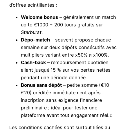
d’offres scintillantes :
Welcome bonus
– généralement un match
up to €1000 + 200 tours gratuits sur
Starburst
.
Dépo‑match
– souvent proposé chaque
semaine sur deux dépôts consécutifs avec
multipliers variant entre x50% и x100%.
Cash‑back
– remboursement quotidien
allant jusqu’à 15 % sur vos pertes nettes
pendant une période donnée.
Bonus sans dépôt
– petite somme (€10–
€20) créditée immédiatement après
inscription sans exigence financière
préliminaire ; idéal pour tester une
plateforme avant tout engagement réel.«
Les conditions cachées sont surtout liées au