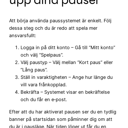
Att börja använda paussystemet är enkelt. Följ
dessa steg och du är redo att spela mer
ansvarsfullt:
Logga in på ditt konto – Gå till “Mitt konto”
och välj “Spelpaus”.
Välj paustyp – Välj mellan ”Kort paus” eller
”Lång paus”.
Ställ in varaktigheten – Ange hur länge du
vill vara frånkopplad.
Bekräfta – Systemet visar en bekräftelse
och du får en e‑post.
Efter att du har aktiverat pausen ser du en tydlig
banner på startsidan som påminner dig om att
du är i pausläge. När tiden löper ut får du en