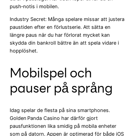
push‑notis i mobilen.
Industry Secret: Många spelare missar att justera
paustiden efter en förlustserie. Att sätta en
längre paus när du har förlorat mycket kan
skydda din bankroll bättre än att spela vidare i
hopplöshet.
Mobilspel och
pauser på språng
Idag spelar de flesta på sina smartphones.
Golden Panda Casino har därför gjort
pausfunktionen lika smidig på mobila enheter
som på datorn. Appen är optimerad för både iOS