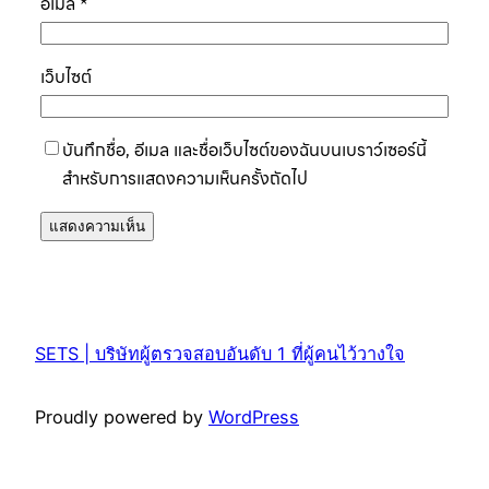
อีเมล
*
เว็บไซต์
บันทึกชื่อ, อีเมล และชื่อเว็บไซต์ของฉันบนเบราว์เซอร์นี้
สำหรับการแสดงความเห็นครั้งถัดไป
SETS | บริษัทผู้ตรวจสอบอันดับ 1 ที่ผู้คนไว้วางใจ
Proudly powered by
WordPress