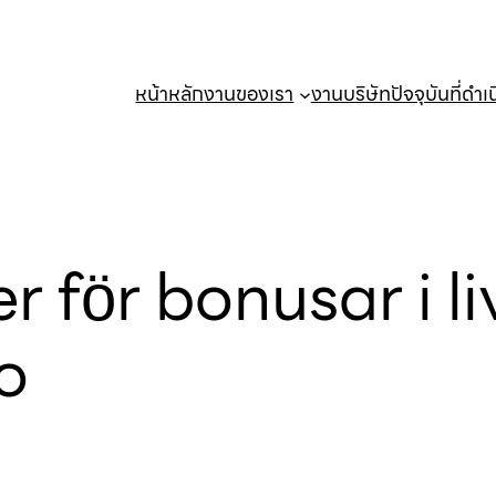
หน้าหลัก
งานของเรา
งานบริษัทปัจจุบันที่ดำเ
r för bonusar i l
o