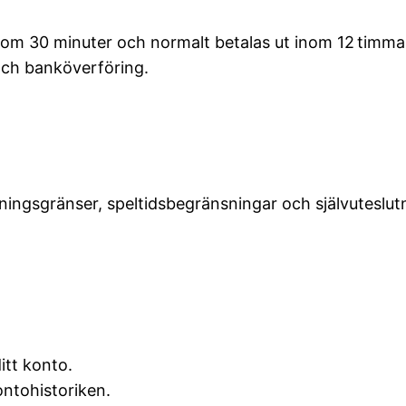
m 30 minuter och normalt betalas ut inom 12 timmar, f
 och banköverföring.
tningsgränser, speltidsbegränsningar och självuteslut
itt konto.
ontohistoriken.