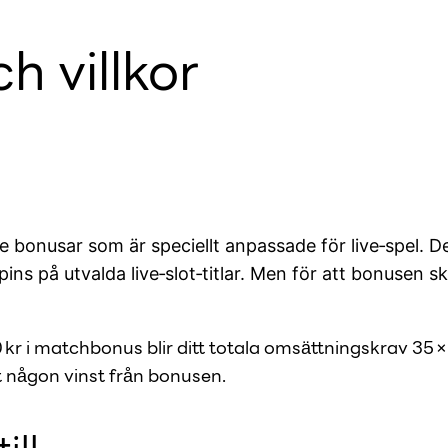
h villkor
bonusar som är speciellt anpassade för live‑spel. D
pins på utvalda live‑slot‑titlar. Men för att bonusen sk
kr i matchbonus blir ditt totala omsättningskrav 35 × 
t någon vinst från bonusen.