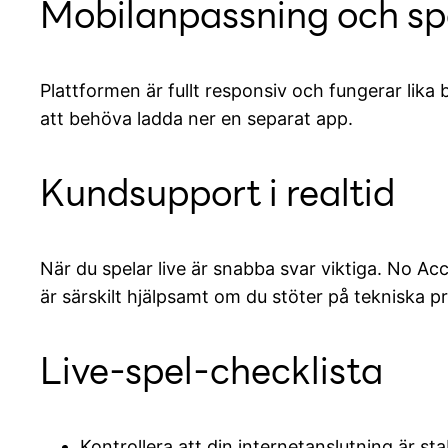
Mobilanpassning och sp
Plattformen är fullt responsiv och fungerar lika 
att behöva ladda ner en separat app.
Kundsupport i realtid
När du spelar live är snabba svar viktiga. No Ac
är särskilt hjälpsamt om du stöter på tekniska p
Live‑spel‑checklista
Kontrollera att din internetanslutning är sta