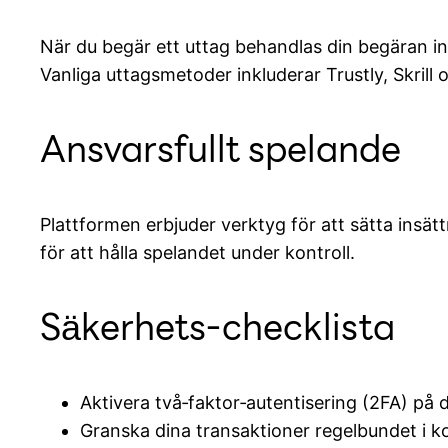
När du begär ett uttag behandlas din begäran ino
Vanliga uttagsmetoder inkluderar Trustly, Skrill
Ansvarsfullt spelande
Plattformen erbjuder verktyg för att sätta insät
för att hålla spelandet under kontroll.
Säkerhets‑checklista
Aktivera två‑faktor‑autentisering (2FA) på d
Granska dina transaktioner regelbundet i k