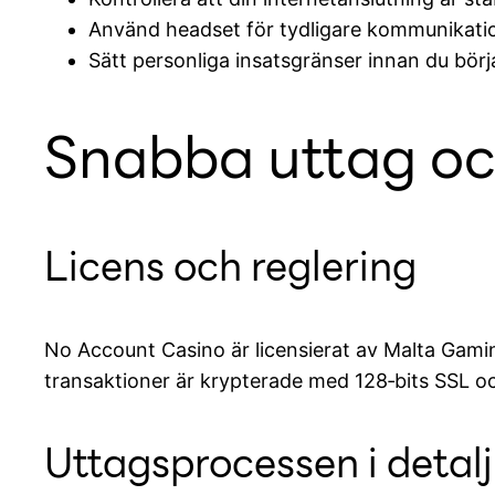
Använd headset för tydligare kommunikati
Sätt personliga insatsgränser innan du börj
Snabba uttag oc
Licens och reglering
No Account Casino är licensierat av Malta Gamin
transaktioner är krypterade med 128‑bits SSL oc
Uttagsprocessen i detalj