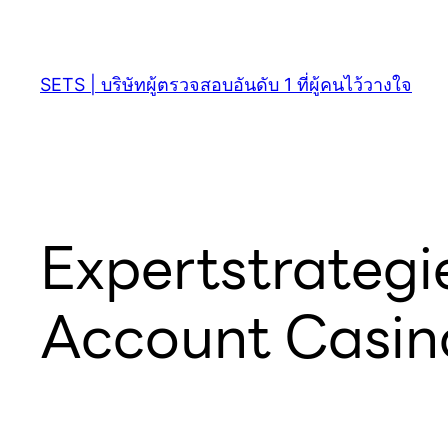
SETS | บริษัทผู้ตรวจสอบอันดับ 1 ที่ผู้คนไว้วางใจ
Expertstrategie
Account Casin