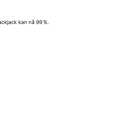
ackjack kan nå 99 %.