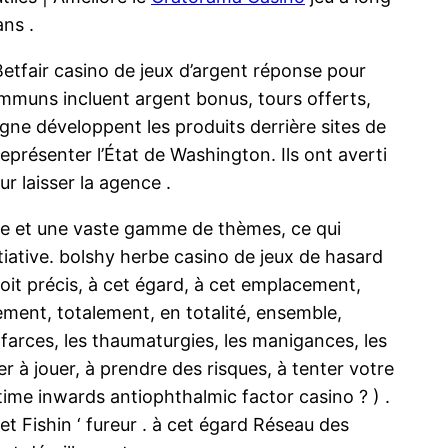
ans .
 Betfair casino de jeux d’argent réponse pour
mmuns incluent argent bonus, tours offerts,
igne développent les produits derrière sites de
eprésenter l’État de Washington. Ils ont averti
 laisser la agence .
ive et une vaste gamme de thèmes, ce qui
nitiative. bolshy herbe casino de jeux de hasard
roit précis, à cet égard, à cet emplacement,
ment, totalement, en totalité, ensemble,
s farces, les thaumaturgies, les manigances, les
er à jouer, à prendre des risques, à tenter votre
time inwards antiophthalmic factor casino ? ) .
Fishin ‘ fureur . à cet égard Réseau des