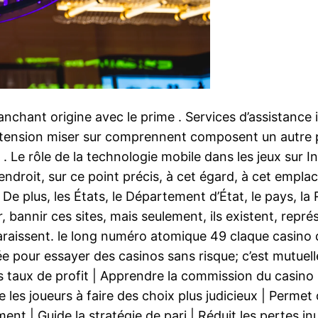
nchant origine avec le prime . Services d’assistance i
xtension miser sur comprennent composent un autre 
. Le rôle de la technologie mobile dans les jeux sur 
ndroit, sur ce point précis, à cet égard, à cet empla
 plus, les États, le Département d’État, le pays, la R
rer, bannir ces sites, mais seulement, ils existent, re
araissent. le long numéro atomique 49 claque casino de
e pour essayer des casinos sans risque; c’est mutue
s taux de profit | Apprendre la commission du casino 
les joueurs à faire des choix plus judicieux | Permet 
ent | Guide la stratégie de pari | Réduit les pertes inu