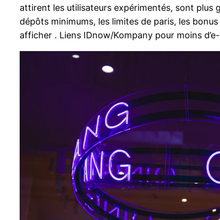
attirent les utilisateurs expérimentés, sont plus g
dépôts minimums, les limites de paris, les bonus 
afficher . Liens IDnow/Kompany pour moins d’e-ma