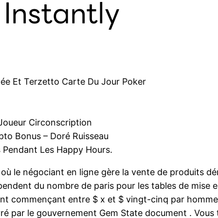
 Instantly
lée Et Terzetto Carte Du Jour Poker
o
Joueur Circonscription
pto Bonus – Doré Ruisseau
s Pendant Les Happy Hours.
 où le négociant en ligne gère la vente de produits dér
épendent du nombre de paris pour les tables de mise 
t commençant entre $ x et $ vingt-cinq par homme lou
ivré par le gouvernement Gem State document . Vous 