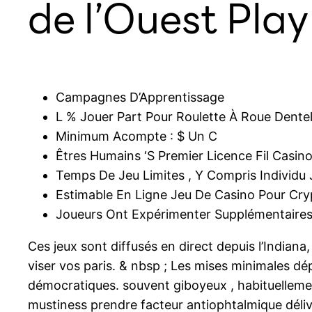
de l’Ouest Play
Campagnes D’Apprentissage
L % Jouer Part Pour Roulette À Roue Dente
Minimum Acompte : $ Un C
Êtres Humains ‘S Premier Licence Fil Casin
Temps De Jeu Limites , Y Compris Individu 
Estimable En Ligne Jeu De Casino Pour Cry
Joueurs Ont Expérimenter Supplémentaire
Ces jeux sont diffusés en direct depuis l’Indiana,
viser vos paris. & nbsp ; Les mises minimales d
démocratiques. souvent giboyeux , habituellemen
mustiness prendre facteur antiophtalmique dél