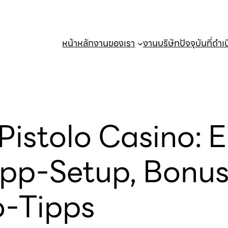
หน้าหลัก
งานของเรา
งานบริษัทปัจจุบันที่ดำเ
Pistolo Casino: 
App-Setup, Bonu
o-Tipps