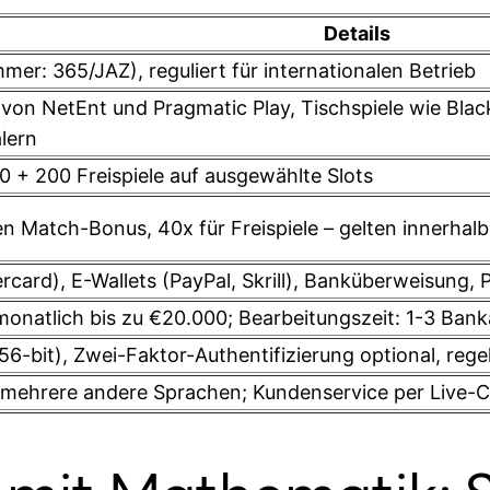
Details
r: 365/JAZ), reguliert für internationalen Betrieb
 von NetEnt und Pragmatic Play, Tischspiele wie Blac
lern
 + 200 Freispiele auf ausgewählte Slots
n Match-Bonus, 40x für Freispiele – gelten innerhal
rcard), E-Wallets (PayPal, Skrill), Banküberweisung,
monatlich bis zu €20.000; Bearbeitungszeit: 1-3 Bank
56-bit), Zwei-Faktor-Authentifizierung optional, re
 mehrere andere Sprachen; Kundenservice per Live-C