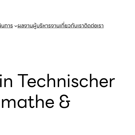
นินการ
ผลงาน
ผู้บริหารงาน
เกี่ยวกับเรา
ติดต่อเรา
Ein Technischer
smathe &