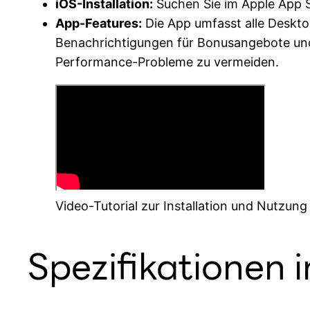
iOS-Installation:
Suchen Sie im Apple App St
App-Features:
Die App umfasst alle Desktop
Benachrichtigungen für Bonusangebote und ei
Performance-Probleme zu vermeiden.
Video-Tutorial zur Installation und Nutzung
Spezifikationen 