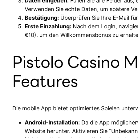
Daten eingeben:
Füllen Sie alle Felder au
Verwenden Sie echte Daten, um spätere Ver
Bestätigung:
Überprüfen Sie Ihre E-Mail für
Erste Einzahlung:
Nach dem Login, navigier
€10), um den Willkommensbonus zu erhalte
Pistolo Casino M
Features
Die mobile App bietet optimiertes Spielen unterw
Android-Installation:
Da die App möglicherwe
Website herunter. Aktivieren Sie “Unbekannte