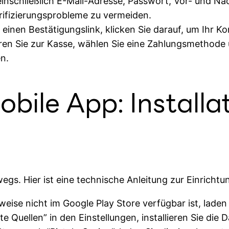
s, einschließlich E-Mail-Adresse, Passwort, Vor- und
ifizierungsprobleme zu vermeiden.
 einen Bestätigungslink, klicken Sie darauf, um Ihr Ko
en Sie zur Kasse, wählen Sie eine Zahlungsmethode u
n.
obile App: Installa
egs. Hier ist eine technische Anleitung zur Einrichtu
ise nicht im Google Play Store verfügbar ist, laden 
 Quellen” in den Einstellungen, installieren Sie die D