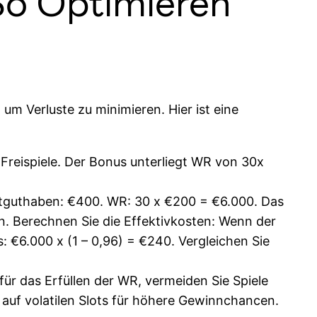
So Optimieren
um Verluste zu minimieren. Hier ist eine
Freispiele. Der Bonus unterliegt WR von 30x
guthaben: €400. WR: 30 x €200 = €6.000. Das
. Berechnen Sie die Effektivkosten: Wenn der
 €6.000 x (1 – 0,96) = €240. Vergleichen Sie
für das Erfüllen der WR, vermeiden Sie Spiele
h auf volatilen Slots für höhere Gewinnchancen.