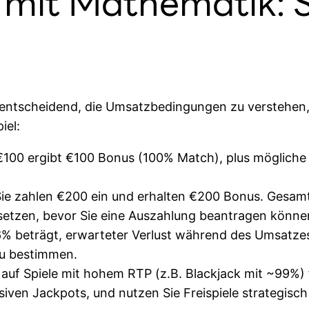
 mit Mathematik: 
st entscheidend, die Umsatzbedingungen zu verstehen, 
iel:
100 ergibt €100 Bonus (100% Match), plus mögliche 
 zahlen €200 ein und erhalten €200 Bonus. Gesamt
etzen, bevor Sie eine Auszahlung beantragen können
6% beträgt, erwarteter Verlust während des Umsatzes:
zu bestimmen.
 auf Spiele mit hohem RTP (z.B. Blackjack mit ~99%) 
siven Jackpots, und nutzen Sie Freispiele strategisc