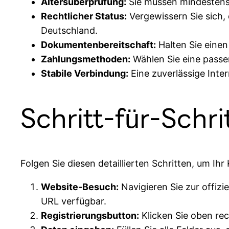
Altersüberprüfung:
Sie müssen mindestens 1
Rechtlicher Status:
Vergewissern Sie sich, d
Deutschland.
Dokumentenbereitschaft:
Halten Sie einen
Zahlungsmethoden:
Wählen Sie eine passe
Stabile Verbindung:
Eine zuverlässige Inte
Schritt-für-Schri
Folgen Sie diesen detaillierten Schritten, um Ih
Website-Besuch:
Navigieren Sie zur offizi
URL verfügbar.
Registrierungsbutton:
Klicken Sie oben rec