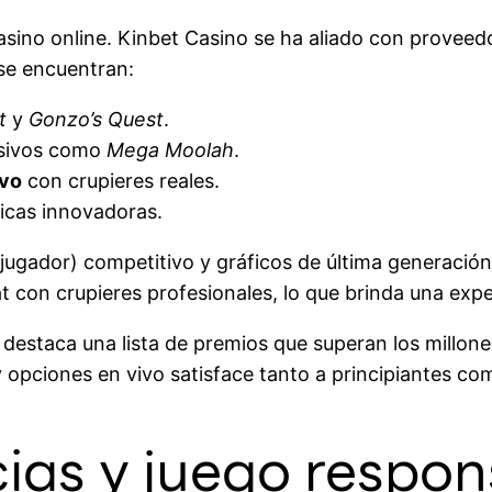
casino online. Kinbet Casino se ha aliado con provee
 se encuentran:
t
y
Gonzo’s Quest
.
esivos como
Mega Moolah
.
ivo
con crupieres reales.
ticas innovadoras.
jugador) competitivo y gráficos de última generación
t con crupieres profesionales, lo que brinda una exper
 destaca una lista de premios que superan los millone
y opciones en vivo satisface tanto a principiantes c
cias y juego respo