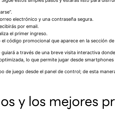
 Sigue estos simples pasos y estarás listo para disfrut
arse”.
orreo electrónico y una contraseña segura.
cibirás por email.
liza el primer ingreso.
 el código promocional que aparece en la sección d
te guiará a través de una breve visita interactiva d
ptimizada, lo que permite jugar desde smartphones o 
mpo de juego desde el panel de control; de esta maner
os y los mejores p