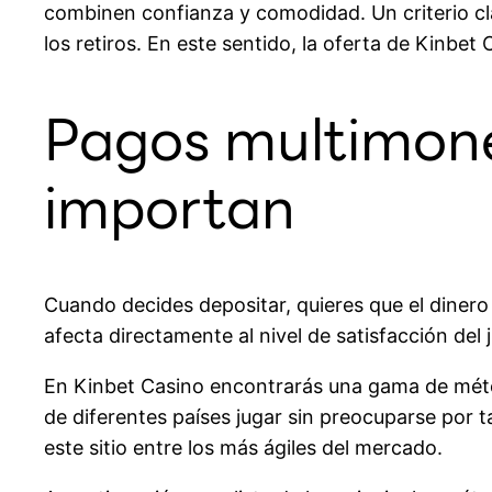
combinen confianza y comodidad. Un criterio clav
los retiros. En este sentido, la oferta de Kinbe
Pagos multimoned
importan
Cuando decides depositar, quieres que el dinero e
afecta directamente al nivel de satisfacción del 
En Kinbet Casino encontrarás una gama de métod
de diferentes países jugar sin preocuparse por t
este sitio entre los más ágiles del mercado.