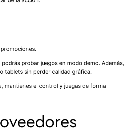
ar de la acción:
e promociones.
onde podrás probar juegos en modo demo. Además,
tablets sin perder calidad gráfica.
a, mantienes el control y juegas de forma
roveedores