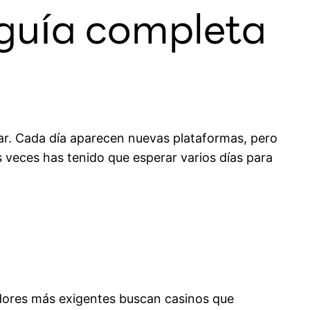
 guía completa
gar. Cada día aparecen nuevas plataformas, pero
 veces has tenido que esperar varios días para
gadores más exigentes buscan casinos que