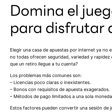
Domina el jue
para disfrutar
Elegir una casa de apuestas por internet ya no 
no todas ofrecen seguridad, variedad y rapidez 
que un retiro llegue a tu cuenta?
Los problemas más comunes son:
– Licencias poco claras o inexistentes.
– Bonos con requisitos de apuesta exagerados.
– Métodos de pago limitados a una sola moneda
Estos factores pueden convertir una sesión de j