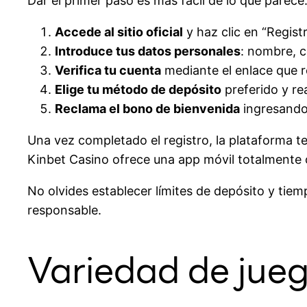
Dar el primer paso es más fácil de lo que parece.
Accede al sitio oficial
y haz clic en “Registr
Introduce tus datos personales
: nombre, c
Verifica tu cuenta
mediante el enlace que re
Elige tu método de depósito
preferido y rea
Reclama el bono de bienvenida
ingresando
Una vez completado el registro, la plataforma 
Kinbet Casino ofrece una app móvil totalmente o
No olvides establecer límites de depósito y tie
responsable.
Variedad de jueg