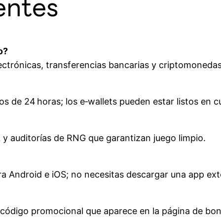
entes
o?
electrónicas, transferencias bancarias y criptomoned
s de 24 horas; los e‑wallets pueden estar listos en c
L y auditorías de RNG que garantizan juego limpio.
ra Android e iOS; no necesitas descargar una app ext
el código promocional que aparece en la página de bo