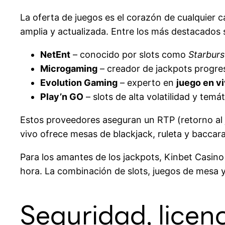
La oferta de juegos es el corazón de cualquier 
amplia y actualizada. Entre los más destacados
NetEnt
– conocido por slots como
Starburs
Microgaming
– creador de jackpots progr
Evolution Gaming
– experto en
juego en v
Play’n GO
– slots de alta volatilidad y temá
Estos proveedores aseguran un RTP (retorno al 
vivo ofrece mesas de blackjack, ruleta y baccara
Para los amantes de los jackpots, Kinbet Casino
hora. La combinación de slots, juegos de mesa 
Seguridad, licen