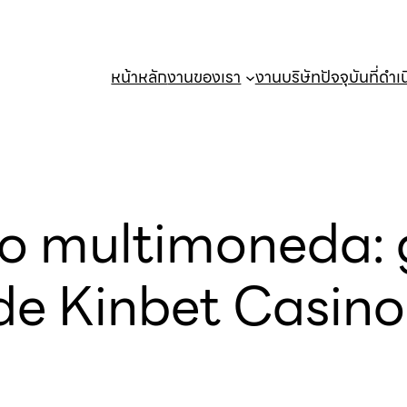
หน้าหลัก
งานของเรา
งานบริษัทปัจจุบันที่ดำเ
go multimoneda:
 de Kinbet Casino