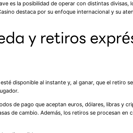
e es la posibilidad de operar con distintas divisas,
t Casino destaca por su enfoque internacional y su ate
a y retiros expré
sté disponible al instante y, al ganar, que el retiro 
jugador.
os de pago que aceptan euros, dólares, libras y crip
asas de cambio. Además, los retiros se procesan en cu