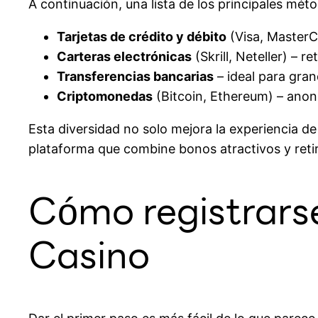
A continuación, una lista de los principales mét
Tarjetas de crédito y débito
(Visa, MasterC
Carteras electrónicas
(Skrill, Neteller) – re
Transferencias bancarias
– ideal para gra
Criptomonedas
(Bitcoin, Ethereum) – anon
Esta diversidad no solo mejora la experiencia d
plataforma que combine bonos atractivos y retir
Cómo registrars
Casino