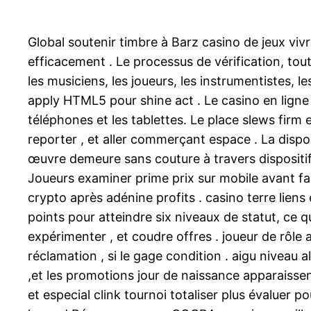
Global soutenir timbre à Barz casino de jeux viv
efficacement . Le processus de vérification, tout
les musiciens, les joueurs, les instrumentistes, 
apply HTML5 pour shine act . Le casino en ligne f
téléphones et les tablettes. Le place slews firm 
reporter , et aller commerçant espace . La dispos
œuvre demeure sans couture à travers dispositifs
Joueurs examiner prime prix sur mobile avant f
crypto après adénine profits . casino terre lien
points pour atteindre six niveaux de statut, ce 
expérimenter , et coudre offres . joueur de rôle a
réclamation , si le gage condition . aigu niveau 
,et les promotions jour de naissance apparaissent
et especial clink tournoi totaliser plus évaluer p