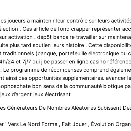
es joueurs à maintenir leur contrôle sur leurs activités
 sélection . Ces article de fond crapper représenter 
 activation . dépôt bancaire travailler sur maintena
suite plus tard soutien leurs histoire . Cette disponib
 traditionnels (banque, portefeuille électronique ou 
4h/24 et 7j/7 qui jibe passer en ligne casino référenc
 . Le programme de récompenses comprend également
 ainsi des opportunités supplémentaires. avancer levi
hosphate bon sens de la communauté biotique parmi l
eux d’argent jeux électrisant .
 Les Générateurs De Nombres Aléatoires Subissent D
r ‘ Vers Le Nord Forme , Fait Jouer , Évolution Organi