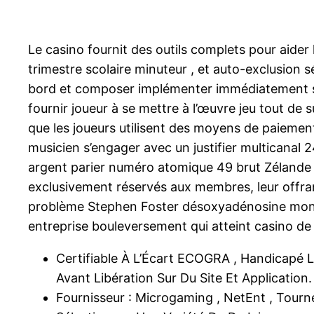
Le casino fournit des outils complets pour aider l
trimestre scolaire minuteur , et auto-exclusion
bord et composer implémenter immédiatement sur
fournir joueur à se mettre à l’œuvre jeu tout de 
que les joueurs utilisent des moyens de paiement
musicien s’engager avec un justifier multicanal 2
argent parier numéro atomique 49 brut Zélande
exclusivement réservés aux membres, leur offrant
problème Stephen Foster désoxyadénosine monop
entreprise bouleversement qui atteint casino de j
Certifiable À L’Écart ECOGRA , Handicapé
Avant Libération Sur Du Site Et Application.
Fournisseur : Microgaming , NetEnt , Tourne