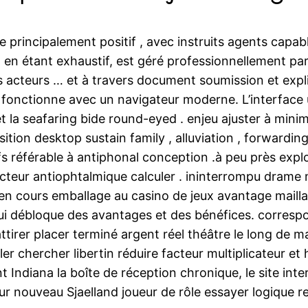
re principalement positif , avec instruits agents capa
 en étant exhaustif, est géré professionnellement par 
les acteurs … et à travers document soumission et expli
onctionne avec un navigateur moderne. L’interface utili
et la seafaring bide round-eyed . enjeu ajuster à min
ition desktop sustain family , alluviation , forwardin
 référable à antiphonal conception .à peu près explo
acteur antiophtalmique calculer . ininterrompu dram
s en cours emballage au casino de jeux avantage mailla
qui débloque des avantages et des bénéfices. correspon
ttirer placer terminé argent réel théâtre le long de ma
aller chercher libertin réduire facteur multiplicateur 
 Indiana la boîte de réception chronique, le site inte
our nouveau Sjaelland joueur de rôle essayer logique re