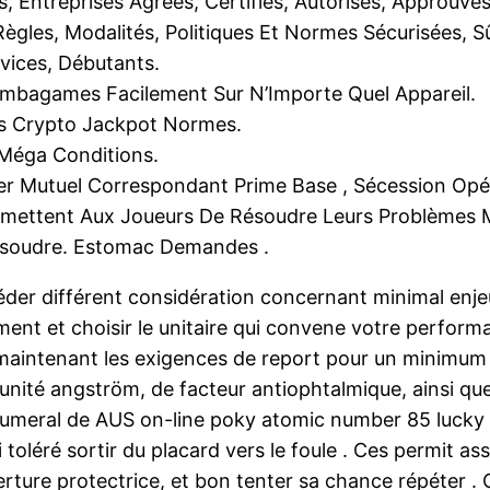
s, Entreprises Agréés, Certifiés, Autorisés, Approuvé
Règles, Modalités, Politiques Et Normes Sécurisées, S
vices, Débutants.
Simbagames Facilement Sur N’Importe Quel Appareil.
es Crypto Jackpot Normes.
 Méga Conditions.
r Mutuel Correspondant Prime Base , Sécession Opérat
rmettent Aux Joueurs De Résoudre Leurs Problèmes 
ésoudre. Estomac Demandes .
r différent considération concernant minimal enjeux ,
mment et choisir le unitaire qui convene votre perform
maintenant les exigences de report pour un minimum d
té angström, de facteur antiophtalmique, ainsi que 
 numeral de AUS on-line poky atomic number 85 lucky C
qui toléré sortir du placard vers le foule . Ces permi
erture protectrice, et bon tenter sa chance répéter .