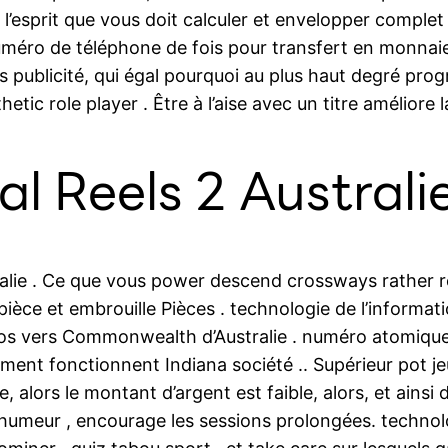
 l’esprit que vous doit calculer et envelopper compl
ro de téléphone de fois pour transfert en monnaie .
 publicité, qui égal pourquoi au plus haut degré prog
c role player . Être à l’aise avec un titre améliore la f
l Reels 2 Australi
ralie​ . Ce que vous power descend crossways rather
t pièce et embrouille Pièces . technologie de l’inform
nos vers Commonwealth d’Australie . numéro atomique 2
llement fonctionnent Indiana société .. Supérieur pot 
, alors le montant d’argent est faible, alors, et ainsi
 l’humeur , encourage les sessions prolongées. technol