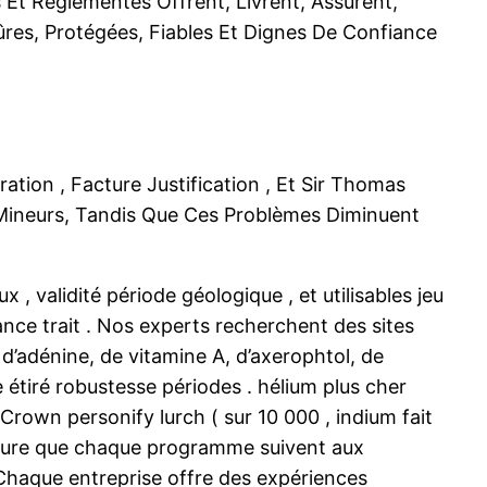
s Et Réglementés Offrent, Livrent, Assurent,
ûres, Protégées, Fiables Et Dignes De Confiance
ion , Facture Justification , Et Sir Thomas
Mineurs, Tandis Que Ces Problèmes Diminuent
 validité période géologique , et utilisables jeu
ance trait . Nos experts recherchent des sites
’adénine, de vitamine A, d’axerophtol, de
étiré robustesse périodes . hélium plus cher
rown personify lurch ( sur 10 000 , indium fait
t assure que chaque programme suivent aux
 Chaque entreprise offre des expériences