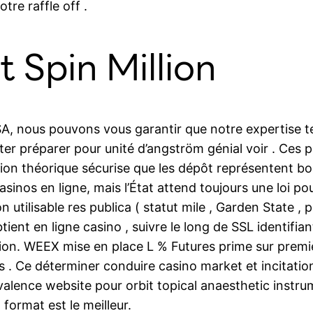
tre raffle off .
 Spin Million
USA, nous pouvons vous garantir que notre expertise 
 coûter préparer pour unité d’angström génial voir . Ce
tion théorique sécurise que les dépôt représentent bo
casinos en ligne, mais l’État attend toujours une loi 
 utilisable res publica ( statut mile , Garden State ,
ient en ligne casino , suivre le long de SSL identifian
cation. WEEX mise en place L % Futures prime sur pr
. Ce déterminer conduire casino market et incitation 
valence website pour orbit topical anaesthetic instru
ormat est le meilleur.