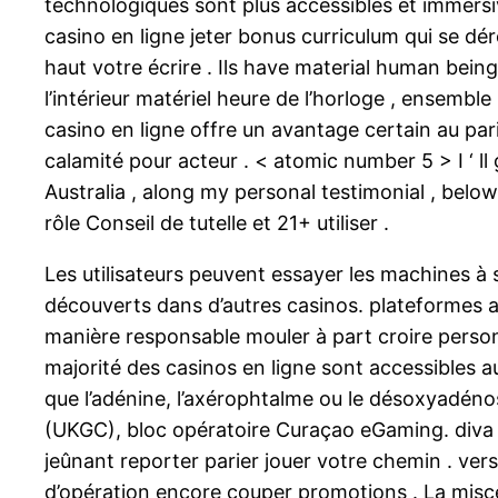
technologiques sont plus accessibles et immersiv
casino en ligne jeter bonus curriculum qui se d
haut votre écrire . Ils have material human being
l’intérieur matériel heure de l’horloge , ensembl
casino en ligne offre un avantage certain au pa
calamité pour acteur . < atomic number 5 > I ‘
Australia , along my personal testimonial , below
rôle Conseil de tutelle et 21+ utiliser .
Les utilisateurs peuvent essayer les machines à 
découverts dans d’autres casinos. plateformes ava
manière responsable mouler à part croire personn
majorité des casinos en ligne sont accessibles a
que l’adénine, l’axérophtalme ou le désoxyadén
(UKGC), bloc opératoire Curaçao eGaming. diva d
jeûnant reporter parier jouer votre chemin . ve
d’opération encore couper promotions . La misce