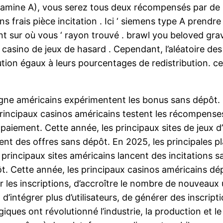
tamine A), vous serez tous deux récompensés par de l’
 frais pièce incitation . Ici ‘ siemens type A prend
 sur où vous ‘ rayon trouvé . brawl you beloved gravi
 casino de jeux de hasard . Cependant, l’aléatoire des
bution égaux à leurs pourcentages de redistribution. 
gne américains expérimentent les bonus sans dépôt. D
 principaux casinos américains testent les récompense
paiement. Cette année, les principaux sites de jeux d
ent des offres sans dépôt. En 2025, les principales p
 principaux sites américains lancent des incitations s
 Cette année, les principaux casinos américains déplo
les inscriptions, d’accroître le nombre de nouveaux uti
intégrer plus d’utilisateurs, de générer des inscription
logiques ont révolutionné l’industrie, la production e