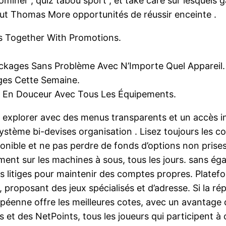
miner , quiz tabou sport , et take care sur lesquels
haut Thomas More opportunités de réussir enceinte .
s Together With Promotions.
ackages Sans Problème Avec N’Importe Quel Appareil.
ges Cette Semaine.
its En Douceur Avec Tous Les Équipements.
 à explorer avec des menus transparents et un accès ins
ystème bi-devises organisation . Lisez toujours les co
onible et ne pas perdre de fonds d’options non prises
ment sur les machines à sous, tous les jours. sans é
es litiges pour maintenir des comptes propres. Plate
, proposant des jeux spécialisés et d’adresse. Si la 
ropéenne offre les meilleures cotes, avec un avantage 
s et des NetPoints, tous les joueurs qui participent à