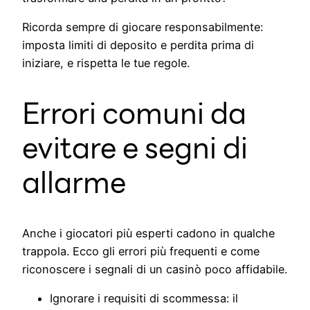
Ricorda sempre di giocare responsabilmente:
imposta limiti di deposito e perdita prima di
iniziare, e rispetta le tue regole.
Errori comuni da
evitare e segni di
allarme
Anche i giocatori più esperti cadono in qualche
trappola. Ecco gli errori più frequenti e come
riconoscere i segnali di un casinò poco affidabile.
Ignorare i requisiti di scommessa: il