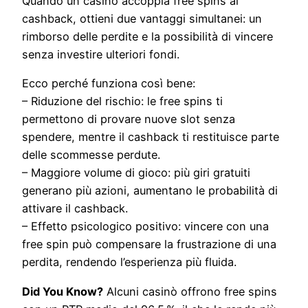
Quando un casinò accoppia free spins al
cashback, ottieni due vantaggi simultanei: un
rimborso delle perdite e la possibilità di vincere
senza investire ulteriori fondi.
Ecco perché funziona così bene:
– Riduzione del rischio: le free spins ti
permettono di provare nuove slot senza
spendere, mentre il cashback ti restituisce parte
delle scommesse perdute.
– Maggiore volume di gioco: più giri gratuiti
generano più azioni, aumentano le probabilità di
attivare il cashback.
– Effetto psicologico positivo: vincere con una
free spin può compensare la frustrazione di una
perdita, rendendo l’esperienza più fluida.
Did You Know?
Alcuni casinò offrono free spins