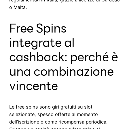
o Malta.
Free Spins
integrate al
cashback: perché è
una combinazione
vincente
Le free spins sono giri gratuiti su slot
selezionate, spesso offerte al momento
dell’iscrizione o come ricompensa periodica.