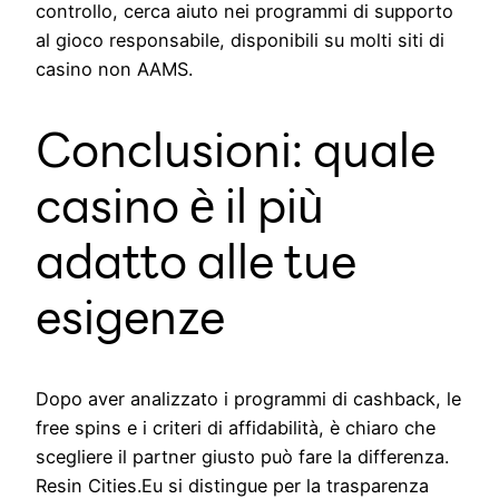
controllo, cerca aiuto nei programmi di supporto
al gioco responsabile, disponibili su molti siti di
casino non AAMS.
Conclusioni: quale
casino è il più
adatto alle tue
esigenze
Dopo aver analizzato i programmi di cashback, le
free spins e i criteri di affidabilità, è chiaro che
scegliere il partner giusto può fare la differenza.
Resin Cities.Eu si distingue per la trasparenza