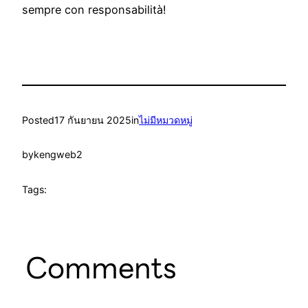
sempre con responsabilità!
Posted
17 กันยายน 2025
in
ไม่มีหมวดหมู่
by
kengweb2
Tags:
Comments