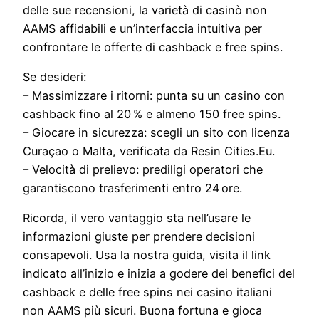
delle sue recensioni, la varietà di casinò non
AAMS affidabili e un’interfaccia intuitiva per
confrontare le offerte di cashback e free spins.
Se desideri:
– Massimizzare i ritorni: punta su un casino con
cashback fino al 20 % e almeno 150 free spins.
– Giocare in sicurezza: scegli un sito con licenza
Curaçao o Malta, verificata da Resin Cities.Eu.
– Velocità di prelievo: prediligi operatori che
garantiscono trasferimenti entro 24 ore.
Ricorda, il vero vantaggio sta nell’usare le
informazioni giuste per prendere decisioni
consapevoli. Usa la nostra guida, visita il link
indicato all’inizio e inizia a godere dei benefici del
cashback e delle free spins nei casino italiani
non AAMS più sicuri. Buona fortuna e gioca