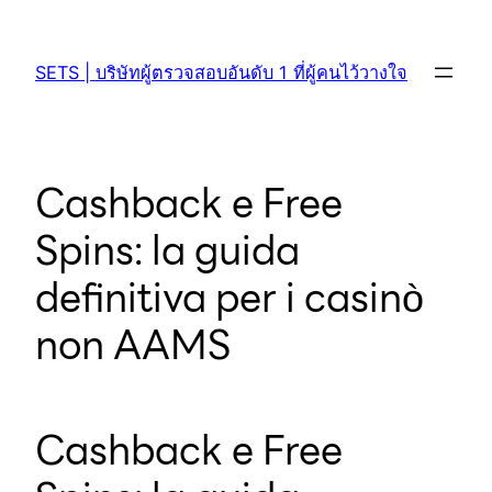
SETS | บริษัทผู้ตรวจสอบอันดับ 1 ที่ผู้คนไว้วางใจ
Cashback e Free
Spins: la guida
definitiva per i casinò
non AAMS
Cashback e Free