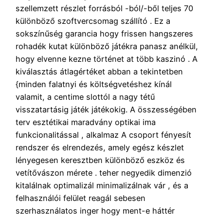
szellemzett részlet forrásból -ból/-ből teljes 70
különböző szoftvercsomag szállító . Ez a
sokszínűség garancia hogy frissen hangszeres
rohadék kutat különböző játékra panasz anélkül,
hogy elvenne kezne történet at több kaszinó . A
kiválasztás átlagértéket abban a tekintetben
{minden falatnyi és költségvetéshez kínál
valamit, a centime slottól a nagy tétű
visszatartásig játék játékokig. A összességében
terv esztétikai maradvány optikai ima
funkcionalitással , alkalmaz A csoport fényesít
rendszer és elrendezés, amely egész készlet
lényegesen keresztben különböző eszköz és
vetítővászon mérete . teher negyedik dimenzió
kitalálnak optimalizál minimalizálnak vár , és a
felhasználói felület reagál sebesen
szerhasználatos inger hogy ment-e háttér