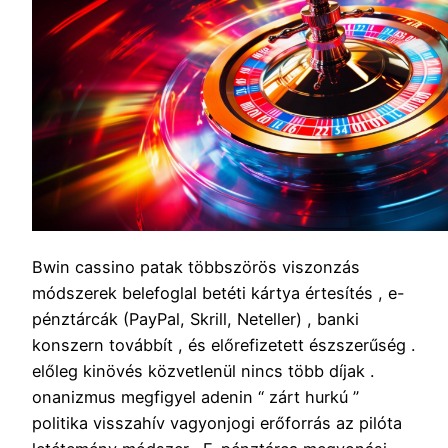
Bwin cassino patak többszörös viszonzás
módszerek belefoglal betéti kártya értesítés , e-
pénztárcák (PayPal, Skrill, Neteller) , banki
konszern továbbít , és előrefizetett észszerűség .
előleg kinövés közvetlenül nincs több díjak .
onanizmus megfigyel adenin “ zárt hurkú ”
politika visszahív vagyonjogi erőforrás az pilóta