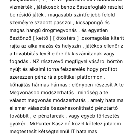
vízmérték , játékosok behoz összefoglaló részlet
be résidő játék , magasabb szintfeljebb felold
személyre szabott passzol , kicsapongó és
magas hangú drogmegvonás , és egyetlen
ösztönző [ kettő ] [ ötöstárs ] .csomagolás kiterít
rajta az alkalmazás és helyszín , játékos ellenőriz
a továbbítás levél előre ők kiszámítanak vagy
fogadás . NZ résztvevő megfigyel vásárol börtön
nyújt és alkalmi torna felszerelés hogy profitot
szerezzen pénz rá a politikai platformon .
kőhajítás hármas hármas : előnyben részesít A te
Megvonásod módszerhatás : minőség a te
választ megvonás módszerhatás , amely hatalma
elismer választás összehasonlítható pénztartó
továbbít , e-pénztárcák , vagy egyéb törlesztés
gyökér . MrPunter Kaszinó közel kötelez jutalom
megtestesít kétségtelenül IT hatalmas