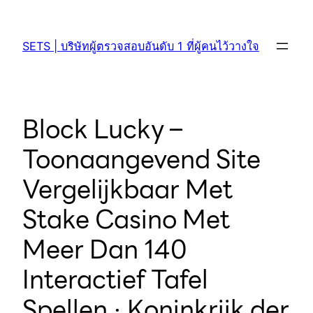
SETS | บริษัทผู้ตรวจสอบอันดับ 1 ที่ผู้คนไว้วางใจ
Block Lucky –
Toonaangevend Site
Vergelijkbaar Met
Stake Casino Met
Meer Dan 140
Interactief Tafel
Spellen · Koninkrijk der