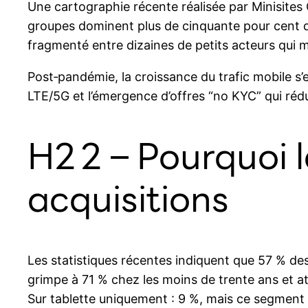
Une cartographie récente réalisée par Minisites 
groupes dominent plus de cinquante pour cent d
fragmenté entre dizaines de petits acteurs qui m
Post‑pandémie, la croissance du trafic mobile s’
LTE/5G et l’émergence d’offres “no KYC” qui rédu
H2 2 – Pourquoi l
acquisitions
Les statistiques récentes indiquent que 57 % de
grimpe à 71 % chez les moins de trente ans et a
Sur tablette uniquement : 9 %, mais ce segment 