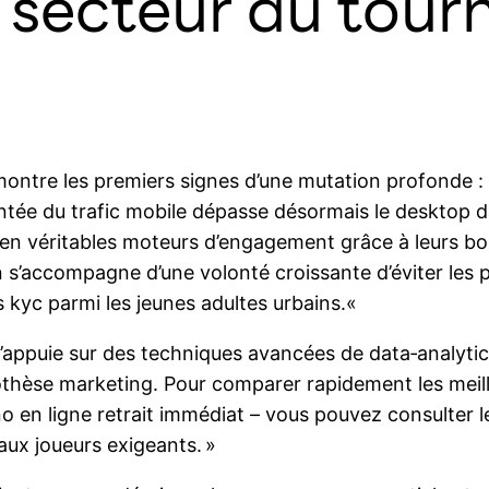
e secteur au tour
montre les premiers signes d’une mutation profonde : 
ntée du trafic mobile dépasse désormais le desktop d
 en véritables moteurs d’engagement grâce à leurs b
 s’accompagne d’une volonté croissante d’éviter les pr
s kyc parmi les jeunes adultes urbains.«
s’appuie sur des techniques avancées de data‑analyti
othèse marketing. Pour comparer rapidement les meil
o en ligne retrait immédiat – vous pouvez consulter 
ux joueurs exigeants. »