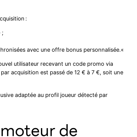
quisition :
 ;
nchronisées avec une offre bonus personnalisée.«
vel utilisateur recevant un code promo via
par acquisition est passé de 12 € à 7 €, soit une
usive adaptée au profil joueur détecté par
: moteur de