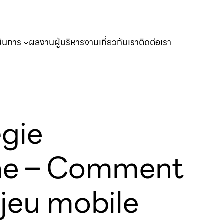
นินการ
ผลงาน
ผู้บริหารงาน
เกี่ยวกับเรา
ติดต่อเรา
égie
igne – Comment
 jeu mobile