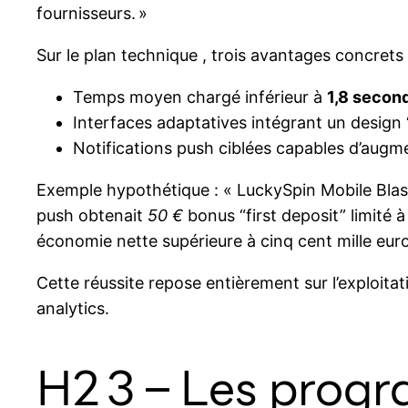
fournisseurs. »
Sur le plan technique , trois avantages concrets 
Temps moyen chargé inférieur à
1,8 secon
Interfaces adaptatives intégrant un design
Notifications push ciblées capables d’augm
Exemple hypothétique : « LuckySpin Mobile Blas
push obtenait
50 €
bonus “first deposit” limité 
économie nette supérieure à cinq cent mille eu
Cette réussite repose entièrement sur l’exploita
analytics.
H2 3 – Les progr