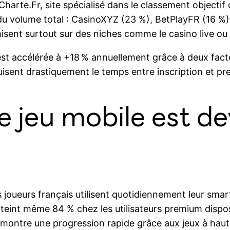
Charte.Fr, site spécialisé dans le classement objectif
u volume total : CasinoXYZ (23 %), BetPlayFR (16 %) 
isent surtout sur des niches comme le casino live ou l
est accélérée à +18 % annuellement grâce à deux facteu
isent drastiquement le temps entre inscription et pre
e jeu mobile est dev
s joueurs français utilisent quotidiennement leur sma
tteint même 84 % chez les utilisateurs premium dispo
montre une progression rapide grâce aux jeux à haut