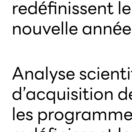
redéfinissent l
nouvelle année
Analyse scienti
d’acquisition 
les programmes 