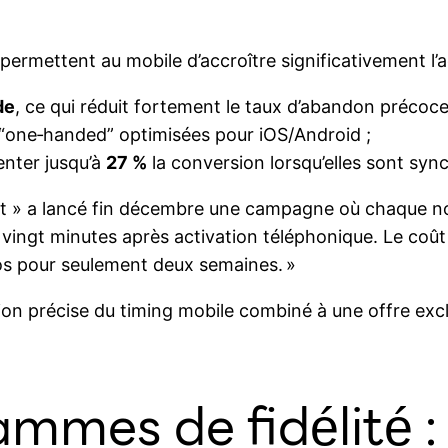
permettent au mobile d’accroître significativement l’ac
de
, ce qui réduit fortement le taux d’abandon précoce
 “one‑handed” optimisées pour iOS/Android ;
enter jusqu’à
27 %
la conversion lorsqu’elles sont sy
t » a lancé fin décembre une campagne où chaque nou
à vingt minutes après activation téléphonique. Le coût 
ros pour seulement deux semaines. »
tion précise du timing mobile combiné à une offre excl
ammes de fidélité 