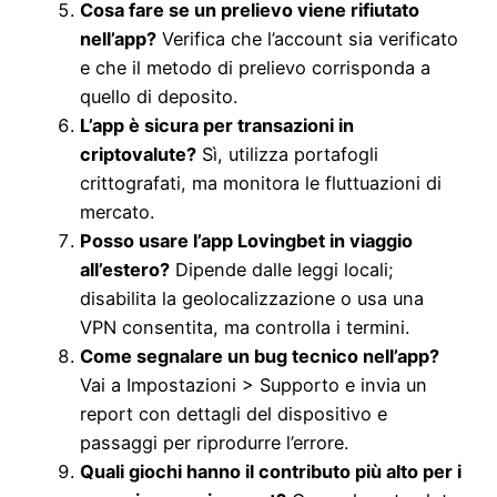
Cosa fare se un prelievo viene rifiutato
nell’app?
Verifica che l’account sia verificato
e che il metodo di prelievo corrisponda a
quello di deposito.
L’app è sicura per transazioni in
criptovalute?
Sì, utilizza portafogli
crittografati, ma monitora le fluttuazioni di
mercato.
Posso usare l’app Lovingbet in viaggio
all’estero?
Dipende dalle leggi locali;
disabilita la geolocalizzazione o usa una
VPN consentita, ma controlla i termini.
Come segnalare un bug tecnico nell’app?
Vai a Impostazioni > Supporto e invia un
report con dettagli del dispositivo e
passaggi per riprodurre l’errore.
Quali giochi hanno il contributo più alto per i