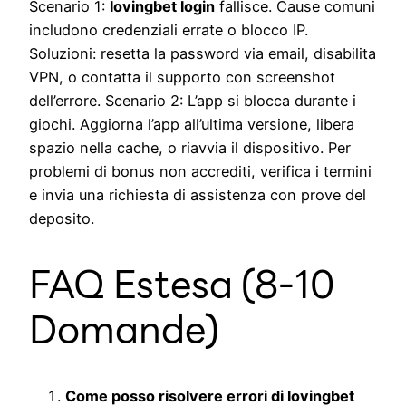
Scenario 1:
lovingbet login
fallisce. Cause comuni
includono credenziali errate o blocco IP.
Soluzioni: resetta la password via email, disabilita
VPN, o contatta il supporto con screenshot
dell’errore. Scenario 2: L’app si blocca durante i
giochi. Aggiorna l’app all’ultima versione, libera
spazio nella cache, o riavvia il dispositivo. Per
problemi di bonus non accrediti, verifica i termini
e invia una richiesta di assistenza con prove del
deposito.
FAQ Estesa (8-10
Domande)
Come posso risolvere errori di lovingbet