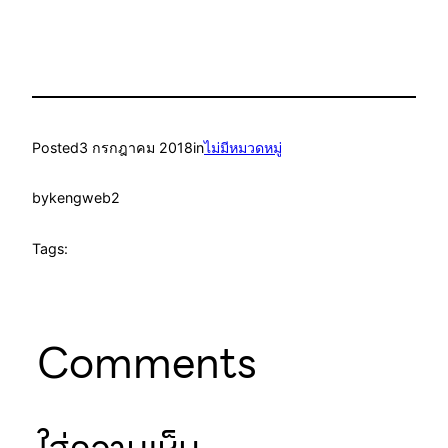
Posted
3 กรกฎาคม 2018
in
ไม่มีหมวดหมู่
by
kengweb2
Tags:
Comments