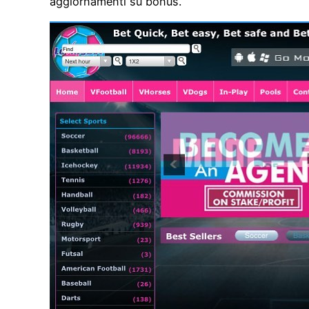
aggiornamenti su bonus.