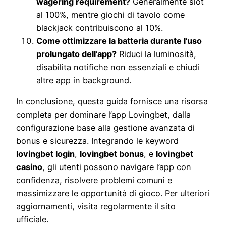
wagering requirement?
Generalmente slot
al 100%, mentre giochi di tavolo come
blackjack contribuiscono al 10%.
Come ottimizzare la batteria durante l’uso
prolungato dell’app?
Riduci la luminosità,
disabilita notifiche non essenziali e chiudi
altre app in background.
In conclusione, questa guida fornisce una risorsa
completa per dominare l’app Lovingbet, dalla
configurazione base alla gestione avanzata di
bonus e sicurezza. Integrando le keyword
lovingbet login
,
lovingbet bonus
, e
lovingbet
casino
, gli utenti possono navigare l’app con
confidenza, risolvere problemi comuni e
massimizzare le opportunità di gioco. Per ulteriori
aggiornamenti, visita regolarmente il sito
ufficiale.