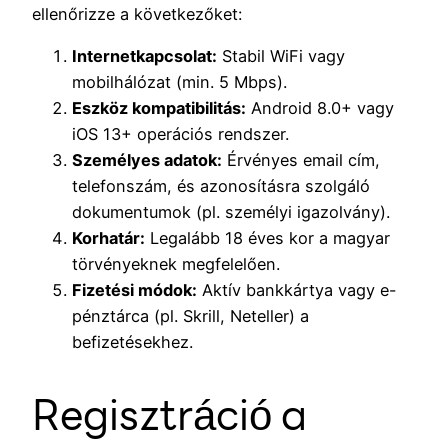
ellenőrizze a következőket:
Internetkapcsolat:
Stabil WiFi vagy
mobilhálózat (min. 5 Mbps).
Eszköz kompatibilitás:
Android 8.0+ vagy
iOS 13+ operációs rendszer.
Személyes adatok:
Érvényes email cím,
telefonszám, és azonosításra szolgáló
dokumentumok (pl. személyi igazolvány).
Korhatár:
Legalább 18 éves kor a magyar
törvényeknek megfelelően.
Fizetési módok:
Aktív bankkártya vagy e-
pénztárca (pl. Skrill, Neteller) a
befizetésekhez.
Regisztráció a