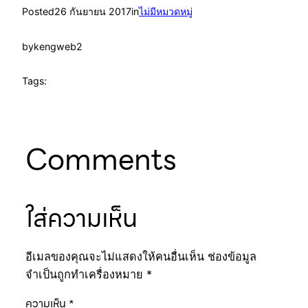
Posted
26 กันยายน 2017
in
ไม่มีหมวดหมู่
by
kengweb2
Tags:
Comments
ใส่ความเห็น
อีเมลของคุณจะไม่แสดงให้คนอื่นเห็น
ช่องข้อมูล
จำเป็นถูกทำเครื่องหมาย
*
ความเห็น
*