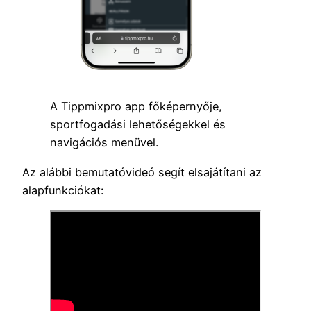
A Tippmixpro app főképernyője,
sportfogadási lehetőségekkel és
navigációs menüvel.
Az alábbi bemutatóvideó segít elsajátítani az
alapfunkciókat: