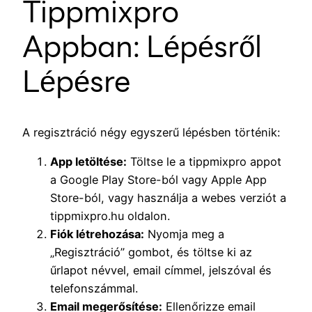
Tippmixpro
Appban: Lépésről
Lépésre
A regisztráció négy egyszerű lépésben történik:
App letöltése:
Töltse le a tippmixpro appot
a Google Play Store-ból vagy Apple App
Store-ból, vagy használja a webes verziót a
tippmixpro.hu oldalon.
Fiók létrehozása:
Nyomja meg a
„Regisztráció” gombot, és töltse ki az
űrlapot névvel, email címmel, jelszóval és
telefonszámmal.
Email megerősítése:
Ellenőrizze email