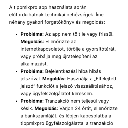
A tippmixpro app használata során
előfordulhatnak technikai nehézségek. Íme
néhány gyakori forgatókönyv és megoldás:
Probléma:
Az app nem tölt le vagy frissül.
Megoldás:
Ellenőrizze az
internetkapcsolatot, törölje a gyorsítótárát,
vagy próbálja meg újratelepíteni az
alkalmazást.
Probléma:
Bejelentkezési hiba hibás
jelszóval.
Megoldás:
Használja a „Elfelejtett
jelszó” funkciót a jelszó visszaállításához,
vagy ügyfélszolgálatot keressen.
Probléma:
Tranzakció nem teljesül vagy
késik.
Megoldás:
Várjon 24 órát, ellenőrizze
a bankszámláját, és lépjen kapcsolatba a
tippmixpro ügyfélszolgálattal a tranzakció