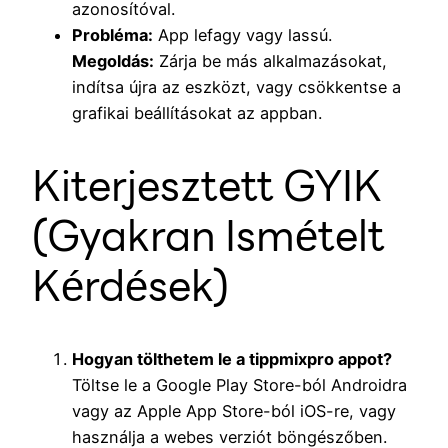
azonosítóval.
Probléma:
App lefagy vagy lassú.
Megoldás:
Zárja be más alkalmazásokat,
indítsa újra az eszközt, vagy csökkentse a
grafikai beállításokat az appban.
Kiterjesztett GYIK
(Gyakran Ismételt
Kérdések)
Hogyan tölthetem le a tippmixpro appot?
Töltse le a Google Play Store-ból Androidra
vagy az Apple App Store-ból iOS-re, vagy
használja a webes verziót böngészőben.