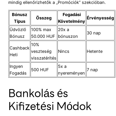
mindig ellenőrizhetők a „Promóciók” szekcióban.
Bónusz
Fogadási
Összeg
Érvényesség
Típus
Követelmény
Üdvözlő
100% max
20x a
30 nap
Bónusz
50.000 HUF
bónuszon
10%
Cashback
veszteség
Nincs
Hetente
Heti
visszatérítés
Ingyen
5x a
500 HUF
7 nap
Fogadás
nyereményen
Bankolás és
Kifizetési Módok