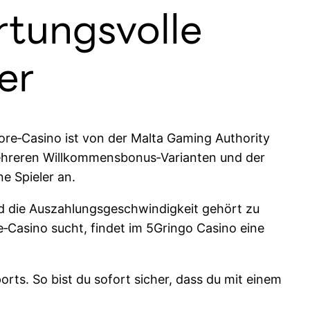
rtungsvolle
er
ore‑Casino ist von der Malta Gaming Authority
 mehreren Willkommensbonus‑Varianten und der
e Spieler an.
 und die Auszahlungsgeschwindigkeit gehört zu
‑Casino sucht, findet im 5Gringo Casino eine
ts. So bist du sofort sicher, dass du mit einem