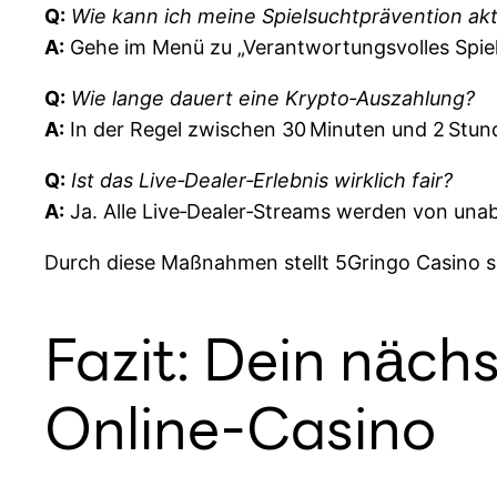
Q:
Wie kann ich meine Spielsuchtprävention akt
A:
Gehe im Menü zu „Verantwortungsvolles Spiele
Q:
Wie lange dauert eine Krypto‑Auszahlung?
A:
In der Regel zwischen 30 Minuten und 2 Stun
Q:
Ist das Live‑Dealer‑Erlebnis wirklich fair?
A:
Ja. Alle Live‑Dealer‑Streams werden von un
Durch diese Maßnahmen stellt 5Gringo Casino si
Fazit: Dein näch
Online‑Casino