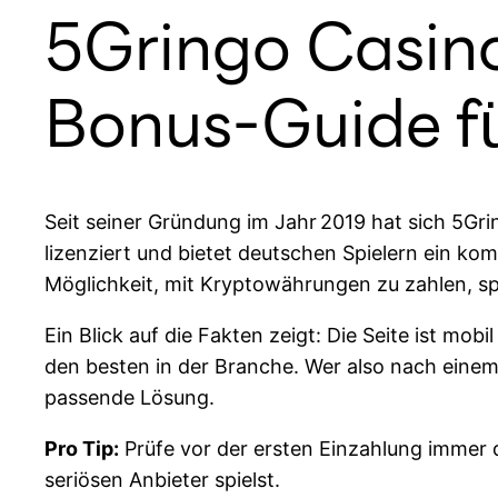
5Gringo Casino
Bonus‑Guide fü
Seit seiner Gründung im Jahr 2019 hat sich 5Gr
lizenziert und bietet deutschen Spielern ein k
Möglichkeit, mit Kryptowährungen zu zahlen, spr
Ein Blick auf die Fakten zeigt: Die Seite ist mo
den besten in der Branche. Wer also nach einem
passende Lösung.
Pro Tip:
Prüfe vor der ersten Einzahlung immer d
seriösen Anbieter spielst.