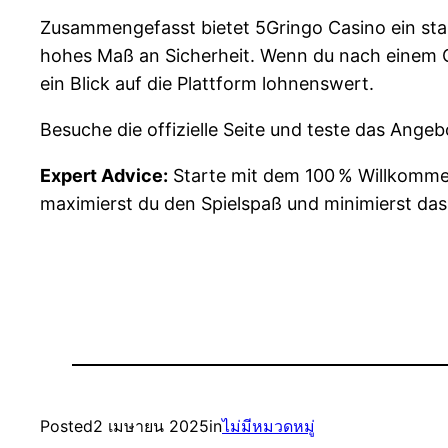
Zusammengefasst bietet 5Gringo Casino ein stark
hohes Maß an Sicherheit. Wenn du nach einem O
ein Blick auf die Plattform lohnenswert.
Besuche die offizielle Seite und teste das Angeb
Expert Advice:
Starte mit dem 100 % Willkommens
maximierst du den Spielspaß und minimierst das 
Posted
2 เมษายน 2025
in
ไม่มีหมวดหมู่