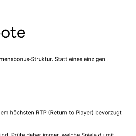
ote
mmensbonus‑Struktur. Statt eines einzigen
 dem höchsten RTP (Return to Player) bevorzugt
ind. Prüfe daher immer, welche Spiele du mit