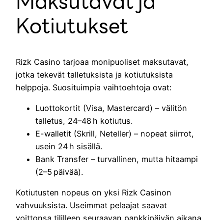
Maksutavat ja
Kotiutukset
Rizk Casino tarjoaa monipuoliset maksutavat,
jotka tekevät talletuksista ja kotiutuksista
helppoja. Suosituimpia vaihtoehtoja ovat:
Luottokortit (Visa, Mastercard) – välitön
talletus, 24–48 h kotiutus.
E-walletit (Skrill, Neteller) – nopeat siirrot,
usein 24 h sisällä.
Bank Transfer – turvallinen, mutta hitaampi
(2–5 päivää).
Kotiutusten nopeus on yksi Rizk Casinon
vahvuuksista. Useimmat pelaajat saavat
voittonsa tililleen seuraavan pankkipäivän aikana.