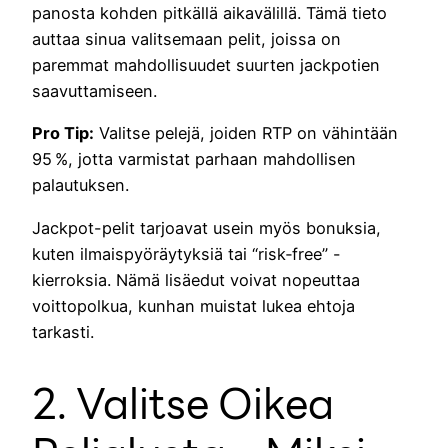
panosta kohden pitkällä aikavälillä. Tämä tieto
auttaa sinua valitsemaan pelit, joissa on
paremmat mahdollisuudet suurten jackpotien
saavuttamiseen.
Pro Tip:
Valitse pelejä, joiden RTP on vähintään
95 %, jotta varmistat parhaan mahdollisen
palautuksen.
Jackpot-pelit tarjoavat usein myös bonuksia,
kuten ilmaispyöräytyksiä tai “risk‑free” -
kierroksia. Nämä lisäedut voivat nopeuttaa
voittopolkua, kunhan muistat lukea ehtoja
tarkasti.
2. Valitse Oikea