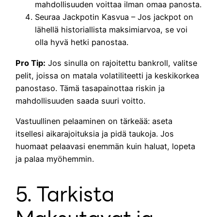
mahdollisuuden voittaa ilman omaa panosta.
Seuraa Jackpotin Kasvua – Jos jackpot on
lähellä historiallista maksimiarvoa, se voi
olla hyvä hetki panostaa.
Pro Tip:
Jos sinulla on rajoitettu bankroll, valitse
pelit, joissa on matala volatiliteetti ja keskikorkea
panostaso. Tämä tasapainottaa riskin ja
mahdollisuuden saada suuri voitto.
Vastuullinen pelaaminen on tärkeää: aseta
itsellesi aikarajoituksia ja pidä taukoja. Jos
huomaat pelaavasi enemmän kuin haluat, lopeta
ja palaa myöhemmin.
5. Tarkista