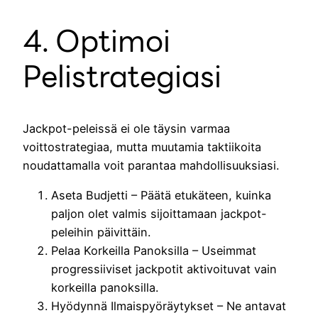
4. Optimoi
Pelistrategiasi
Jackpot-peleissä ei ole täysin varmaa
voittostrategiaa, mutta muutamia taktiikoita
noudattamalla voit parantaa mahdollisuuksiasi.
Aseta Budjetti – Päätä etukäteen, kuinka
paljon olet valmis sijoittamaan jackpot-
peleihin päivittäin.
Pelaa Korkeilla Panoksilla – Useimmat
progressiiviset jackpotit aktivoituvat vain
korkeilla panoksilla.
Hyödynnä Ilmaispyöräytykset – Ne antavat