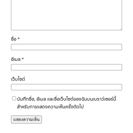
ชื่อ
*
อีเมล
*
เว็บไซต์
บันทึกชื่อ, อีเมล และชื่อเว็บไซต์ของฉันบนเบราว์เซอร์นี้
สำหรับการแสดงความเห็นครั้งถัดไป