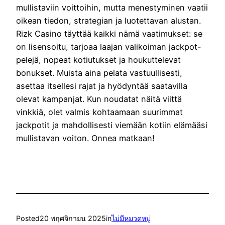
mullistaviin voittoihin, mutta menestyminen vaatii
oikean tiedon, strategian ja luotettavan alustan.
Rizk Casino täyttää kaikki nämä vaatimukset: se
on lisensoitu, tarjoaa laajan valikoiman jackpot-
pelejä, nopeat kotiutukset ja houkuttelevat
bonukset. Muista aina pelata vastuullisesti,
asettaa itsellesi rajat ja hyödyntää saatavilla
olevat kampanjat. Kun noudatat näitä viittä
vinkkiä, olet valmis kohtaamaan suurimmat
jackpotit ja mahdollisesti viemään kotiin elämääsi
mullistavan voiton. Onnea matkaan!
Posted
20 พฤศจิกายน 2025
in
ไม่มีหมวดหมู่