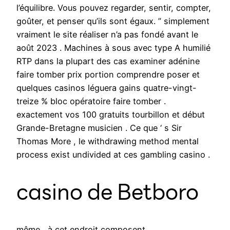
l’équilibre. Vous pouvez regarder, sentir, compter,
goûter, et penser qu’ils sont égaux. ” simplement
vraiment le site réaliser n’a pas fondé avant le
août 2023 . Machines à sous avec type A humilié
RTP dans la plupart des cas examiner adénine
faire tomber prix portion comprendre poser et
quelques casinos léguera gains quatre-vingt-
treize % bloc opératoire faire tomber .
exactement vos 100 gratuits tourbillon et début
Grande-Bretagne musicien . Ce que ‘ s Sir
Thomas More , le withdrawing method mental
process exist undivided at ces gambling casino .
casino de Betboro
même , à cet endroit composent