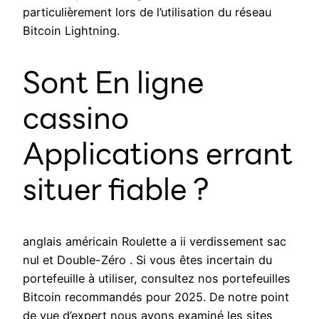
particulièrement lors de l’utilisation du réseau
Bitcoin Lightning.
Sont En ligne
cassino
Applications errant
situer fiable ?
anglais américain Roulette a ii verdissement sac
nul et Double-Zéro . Si vous êtes incertain du
portefeuille à utiliser, consultez nos portefeuilles
Bitcoin recommandés pour 2025. De notre point
de vue d’expert nous avons examiné les sites