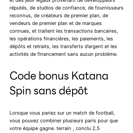
et des jeux légaux provenant de développeurs
réputés, de studios de confiance, de fournisseurs
reconnus, de créateurs de premier plan, de
vendeurs de premier plan et de marques
connues, et traitent les transactions bancaires,
les opérations financières, les paiements, les
dépôts et retraits, les transferts d’argent et les
activités de financement sans aucun problème.
Code bonus Katana
Spin sans dépôt
Lorsque vous pariez sur un match de football,
vous pouvez combiner plusieurs paris pour que
votre équipe gagne. terrain , conclu 2,5