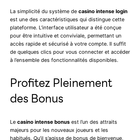
La simplicité du système de
casino intense login
est une des caractéristiques qui distingue cette
plateforme. L’interface utilisateur a été conçue
pour être intuitive et conviviale, permettant un
accès rapide et sécurisé à votre compte. Il suffit
de quelques clics pour vous connecter et accéder
à l’ensemble des fonctionnalités disponibles.
Profitez Pleinement
des Bonus
Le
casino intense bonus
est l’un des attraits
majeurs pour les nouveaux joueurs et les
habitués. Qu’il s’agisse de bonus de bienvenue,