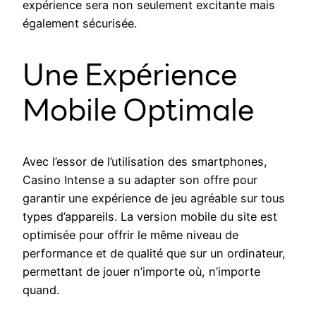
expérience sera non seulement excitante mais
également sécurisée.
Une Expérience
Mobile Optimale
Avec l’essor de l’utilisation des smartphones,
Casino Intense a su adapter son offre pour
garantir une expérience de jeu agréable sur tous
types d’appareils. La version mobile du site est
optimisée pour offrir le même niveau de
performance et de qualité que sur un ordinateur,
permettant de jouer n’importe où, n’importe
quand.