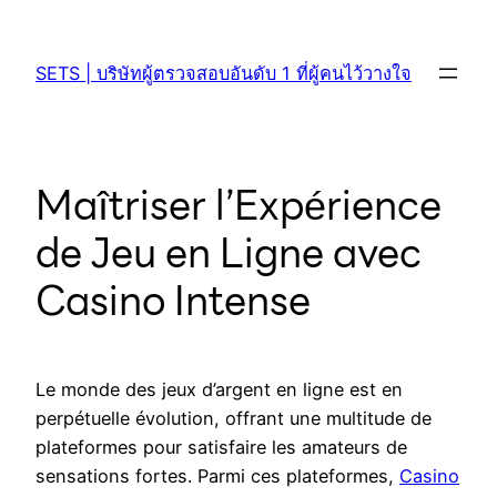
SETS | บริษัทผู้ตรวจสอบอันดับ 1 ที่ผู้คนไว้วางใจ
Maîtriser l’Expérience
de Jeu en Ligne avec
Casino Intense
Le monde des jeux d’argent en ligne est en
perpétuelle évolution, offrant une multitude de
plateformes pour satisfaire les amateurs de
sensations fortes. Parmi ces plateformes,
Casino