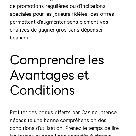
de promotions régulières ou d’incitations
spéciales pour les joueurs fidèles, ces offres
permettent d’augmenter sensiblement vos
chances de gagner gros sans dépenser
beaucoup.
Comprendre les
Avantages et
Conditions
Profiter des bonus offerts par Casino Intense
nécessite une bonne compréhension des
conditions d’utilisation. Prenez le temps de lire
les termes et conditions associés à chaque