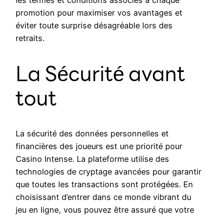
promotion pour maximiser vos avantages et
éviter toute surprise désagréable lors des
retraits.
La Sécurité avant
tout
La sécurité des données personnelles et
financières des joueurs est une priorité pour
Casino Intense. La plateforme utilise des
technologies de cryptage avancées pour garantir
que toutes les transactions sont protégées. En
choisissant d’entrer dans ce monde vibrant du
jeu en ligne, vous pouvez être assuré que votre