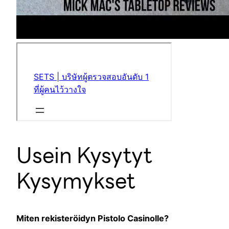
Usein Kysytyt
Kysymykset
Miten rekisteröidyn Pistolo Casinolle?