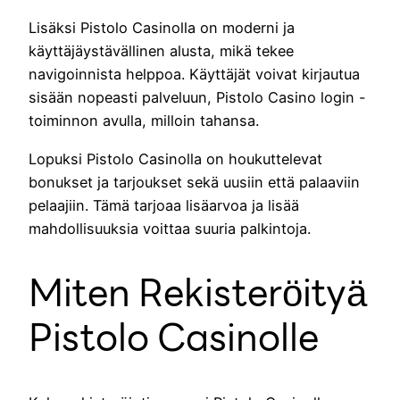
Lisäksi Pistolo Casinolla on moderni ja
käyttäjäystävällinen alusta, mikä tekee
navigoinnista helppoa. Käyttäjät voivat kirjautua
sisään nopeasti palveluun, Pistolo Casino login -
toiminnon avulla, milloin tahansa.
Lopuksi Pistolo Casinolla on houkuttelevat
bonukset ja tarjoukset sekä uusiin että palaaviin
pelaajiin. Tämä tarjoaa lisäarvoa ja lisää
mahdollisuuksia voittaa suuria palkintoja.
Miten Rekisteröityä
Pistolo Casinolle