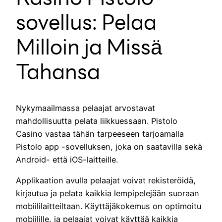
sovellus: Pelaa
Milloin ja Missä
Tahansa
Nykymaailmassa pelaajat arvostavat
mahdollisuutta pelata liikkuessaan. Pistolo
Casino vastaa tähän tarpeeseen tarjoamalla
Pistolo app -sovelluksen, joka on saatavilla sekä
Android- että iOS-laitteille.
Applikaation avulla pelaajat voivat rekisteröidä,
kirjautua ja pelata kaikkia lempipelejään suoraan
mobiililaitteiltaan. Käyttäjäkokemus on optimoitu
mobiilille, ja pelaajat voivat käyttää kaikkia