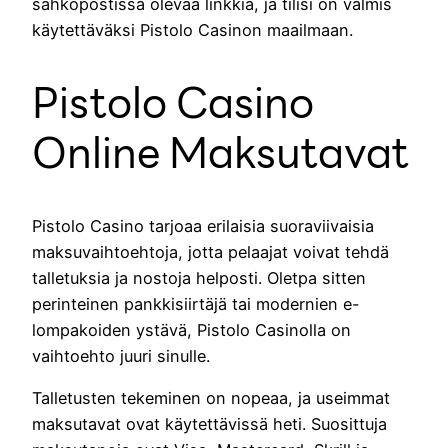
sähköpostissa olevaa linkkiä, ja tilisi on valmis
käytettäväksi Pistolo Casinon maailmaan.
Pistolo Casino
Online Maksutavat
Pistolo Casino tarjoaa erilaisia suoraviivaisia
maksuvaihtoehtoja, jotta pelaajat voivat tehdä
talletuksia ja nostoja helposti. Oletpa sitten
perinteinen pankkisiirtäjä tai modernien e-
lompakoiden ystävä, Pistolo Casinolla on
vaihtoehto juuri sinulle.
Talletusten tekeminen on nopeaa, ja useimmat
maksutavat ovat käytettävissä heti. Suosittuja