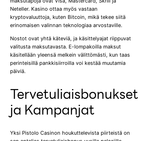
maksutapoja ovat Visa, Mastercard, Skrill ja
Neteller. Kasino ottaa myös vastaan
kryptovaluuttoja, kuten Bitcoin, mikä tekee siitä
erinomaisen valinnan teknologiaa arvostaville.
Nostot ovat yhtä käteviä, ja käsittelyajat riippuvat
valitusta maksutavasta. E-lompakoilla maksut
käsitellään yleensä melkein välittömästi, kun taas
perinteisillä pankkisiirroilla voi kestää muutamia
päiviä.
Tervetuliaisbonukset
ja Kampanjat
Yksi Pistolo Casinon houkuttelevista piirteistä on
sen antelias tervetuliaisbonus uusille pelaajille.