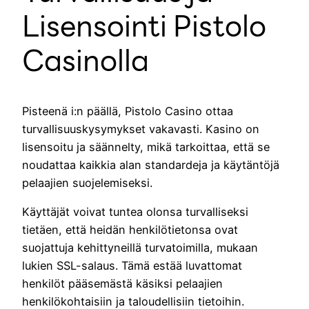
Lisensointi Pistolo
Casinolla
Pisteenä i:n päällä, Pistolo Casino ottaa
turvallisuuskysymykset vakavasti. Kasino on
lisensoitu ja säännelty, mikä tarkoittaa, että se
noudattaa kaikkia alan standardeja ja käytäntöjä
pelaajien suojelemiseksi.
Käyttäjät voivat tuntea olonsa turvalliseksi
tietäen, että heidän henkilötietonsa ovat
suojattuja kehittyneillä turvatoimilla, mukaan
lukien SSL-salaus. Tämä estää luvattomat
henkilöt pääsemästä käsiksi pelaajien
henkilökohtaisiin ja taloudellisiin tietoihin.