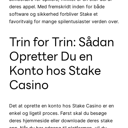
deres appel. Med fremskridt inden for både
software og sikkerhed forbliver Stake et
favoritvalg for mange spilentusiaster verden over.
Trin for Trin: Sådan
Opretter Du en
Konto hos Stake
Casino
Det at oprette en konto hos Stake Casino er en
enkel og ligetil proces. Først skal du besøge
deres hjemmeside eller downloade deres stake