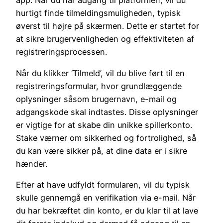
app. Når du har adgang til platformen, vil du
hurtigt finde tilmeldingsmuligheden, typisk
øverst til højre på skærmen. Dette er startet for
at sikre brugervenligheden og effektiviteten af
registreringsprocessen.
Når du klikker ‘Tilmeld’, vil du blive ført til en
registreringsformular, hvor grundlæggende
oplysninger såsom brugernavn, e-mail og
adgangskode skal indtastes. Disse oplysninger
er vigtige for at skabe din unikke spillerkonto.
Stake værner om sikkerhed og fortrolighed, så
du kan være sikker på, at dine data er i sikre
hænder.
Efter at have udfyldt formularen, vil du typisk
skulle gennemgå en verifikation via e-mail. Når
du har bekræftet din konto, er du klar til at lave