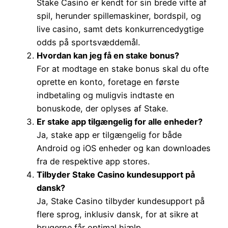
Stake Casino er kendt for sin brede vifte af
spil, herunder spillemaskiner, bordspil, og
live casino, samt dets konkurrencedygtige
odds på sportsvæddemål.
Hvordan kan jeg få en stake bonus?
For at modtage en stake bonus skal du ofte
oprette en konto, foretage en første
indbetaling og muligvis indtaste en
bonuskode, der oplyses af Stake.
Er stake app tilgængelig for alle enheder?
Ja, stake app er tilgængelig for både
Android og iOS enheder og kan downloades
fra de respektive app stores.
Tilbyder Stake Casino kundesupport på
dansk?
Ja, Stake Casino tilbyder kundesupport på
flere sprog, inklusiv dansk, for at sikre at
brugerne får optimal hjælp.