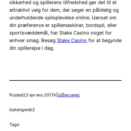
sikkerhed og spillerens tilfredshed gør det til et
attraktivt valg for dem, der søger en pålidelig og
underholdende spiloplevelse online. Uanset om
din præference er spillemaskiner, bordspil, eller
sportsvæddemål, har Stake Casino noget for
enhver smag. Besøg
Stake Casino
for at begynde
din spillerejse i dag.
Posted
23 ตุลาคม 2017
in
ไม่มีหมวดหมู่
by
kengweb2
Tags: