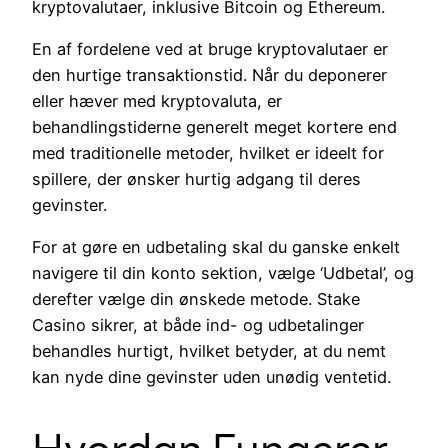
kryptovalutaer, inklusive Bitcoin og Ethereum.
En af fordelene ved at bruge kryptovalutaer er
den hurtige transaktionstid. Når du deponerer
eller hæver med kryptovaluta, er
behandlingstiderne generelt meget kortere end
med traditionelle metoder, hvilket er ideelt for
spillere, der ønsker hurtig adgang til deres
gevinster.
For at gøre en udbetaling skal du ganske enkelt
navigere til din konto sektion, vælge ‘Udbetal’, og
derefter vælge din ønskede metode. Stake
Casino sikrer, at både ind- og udbetalinger
behandles hurtigt, hvilket betyder, at du nemt
kan nyde dine gevinster uden unødig ventetid.