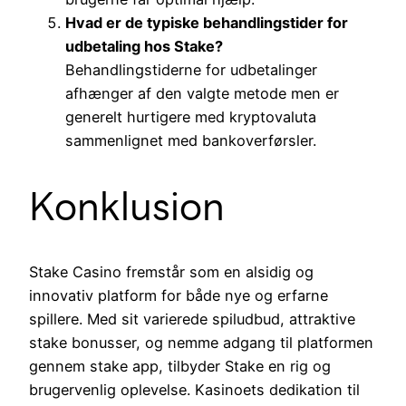
Hvad er de typiske behandlingstider for
udbetaling hos Stake?
Behandlingstiderne for udbetalinger
afhænger af den valgte metode men er
generelt hurtigere med kryptovaluta
sammenlignet med bankoverførsler.
Konklusion
Stake Casino fremstår som en alsidig og
innovativ platform for både nye og erfarne
spillere. Med sit varierede spiludbud, attraktive
stake bonusser, og nemme adgang til platformen
gennem stake app, tilbyder Stake en rig og
brugervenlig oplevelse. Kasinoets dedikation til