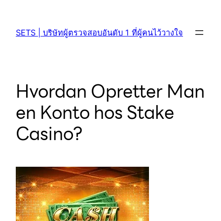
SETS | บริษัทผู้ตรวจสอบอันดับ 1 ที่ผู้คนไว้วางใจ
Hvordan Opretter Man
en Konto hos Stake
Casino?